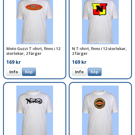
Moto Guzzi T-shirt, finns i 12
N T-shirt, finns i 12 storlekar,
storlekar, 2 färger
2 färger
169 kr
169 kr
Info
Köp
Info
Köp