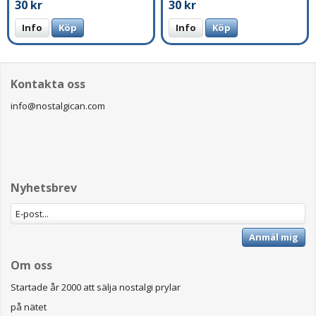
30 kr
30 kr
Info
Köp
Info
Köp
Kontakta oss
info@nostalgican.com
Nyhetsbrev
Anmäl mig
Om oss
Startade år 2000 att sälja nostalgi prylar
på nätet