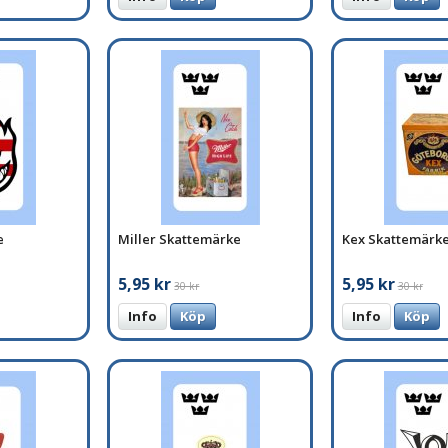
e
Miller Skattemärke
Kex Skattemärk
5,95 kr
5,95 kr
30 kr
30 kr
Info
Köp
Info
Köp