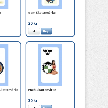
e
dam Skattemärke
30 kr
Info
Köp
Skattemärke
Puch Skattemärke
30 kr