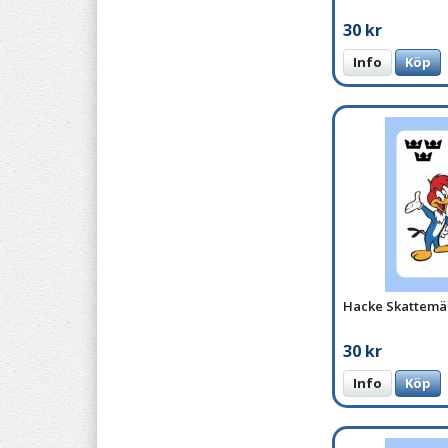
30 kr
Info
Köp
Hacke Skattemä
30 kr
Info
Köp