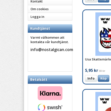
Kontakt
Om cookies
Logga in
Kundtjänst
Varmt välkommen att
kontakta vår kundtjänst.
info@nostalgican.com
Usa Skattemärk
5,95 kr
30 kr
Info
Köp
Betalsätt