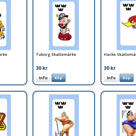
ärke
Tuborg Skattemärke
Hacke Skattemä
30 kr
30 kr
Info
Köp
Info
Köp