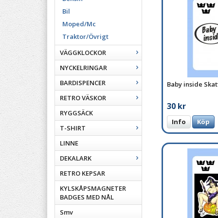
Bil
Moped/Mc
Traktor/Övrigt
VÄGGKLOCKOR
NYCKELRINGAR
BARDISPENCER
Baby inside Ska
RETRO VÄSKOR
30 kr
RYGGSÄCK
Info
Köp
T-SHIRT
LINNE
DEKALARK
RETRO KEPSAR
KYLSKÅPSMAGNETER
BADGES MED NÅL
Smv