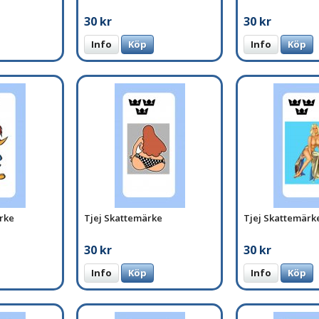
30 kr
30 kr
Info
Köp
Info
Köp
rke
Tjej Skattemärke
Tjej Skattemärk
30 kr
30 kr
Info
Köp
Info
Köp