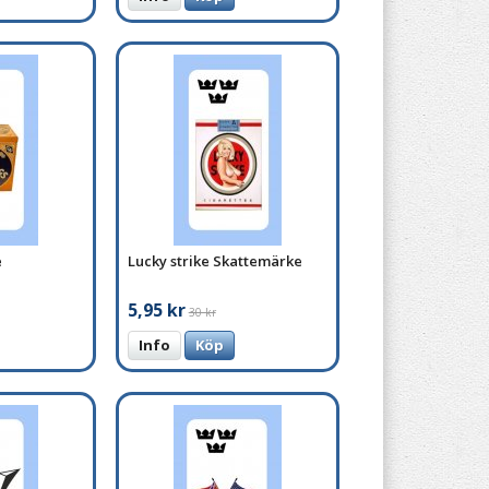
e
Lucky strike Skattemärke
5,95 kr
30 kr
Info
Köp