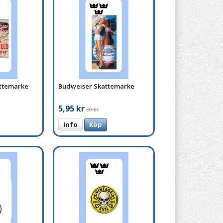
attemärke
Budweiser Skattemärke
5,95 kr
30 kr
Info
Köp