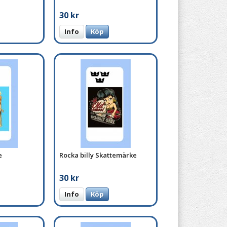
30 kr
Info
Köp
e
Rocka billy Skattemärke
30 kr
Info
Köp