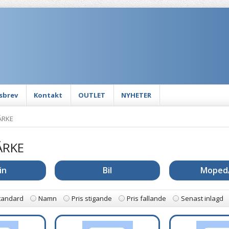
sbrev
Kontakt
OUTLET
NYHETER
ÄRKE
ÄRKE
in
Bil
Moped
tandard
Namn
Pris stigande
Pris fallande
Senast inlagd