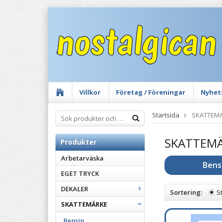
Villkor
Företag / Föreningar
Nyhet
Startsida
SKATTEM
SKATTEM
Produkter
Arbetarväska
Bens
EGET TRYCK
DEKALER
Sortering:
S
SKATTEMÄRKE
Bensin