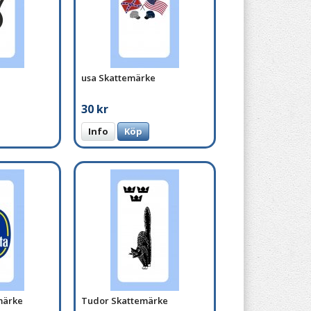
usa Skattemärke
30 kr
Info
Köp
märke
Tudor Skattemärke