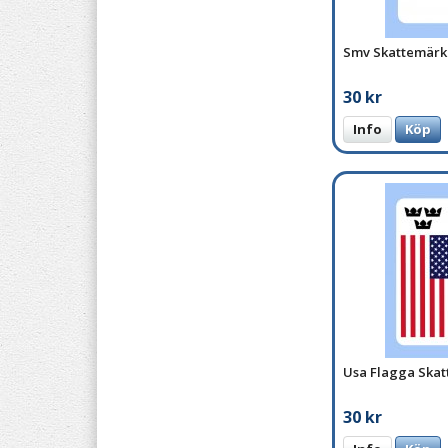
Smv Skattemärk
30 kr
Info
Köp
Usa Flagga Ska
30 kr