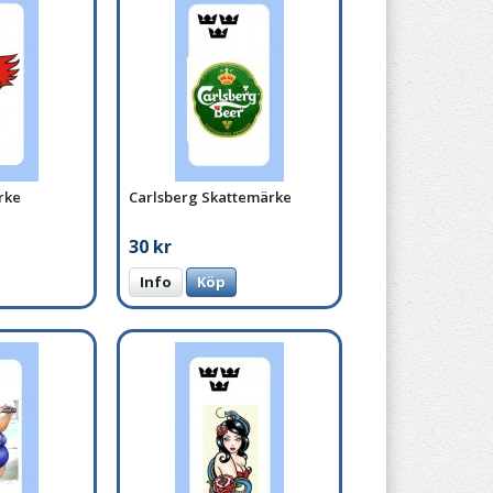
rke
Carlsberg Skattemärke
30 kr
Info
Köp