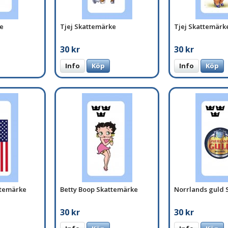
e
Tjej Skattemärke
Tjej Skattemärk
30 kr
30 kr
Info
Köp
Info
Köp
ttemärke
Betty Boop Skattemärke
Norrlands guld 
30 kr
30 kr