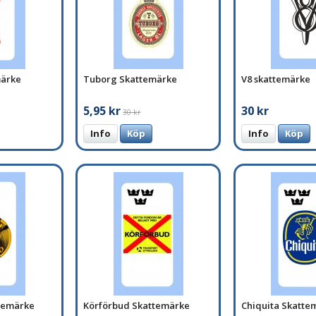
märke
Tuborg Skattemärke
V8 skattemärke
5,95 kr
30 kr
30 kr
Info
Köp
Info
Köp
ttemärke
Körförbud Skattemärke
Chiquita Skatte