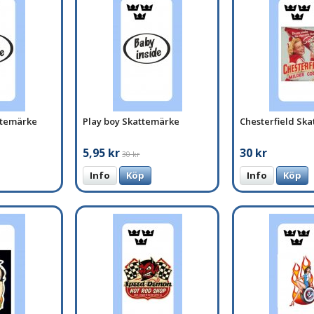
ttemärke
Play boy Skattemärke
Chesterfield Sk
5,95 kr
30 kr
30 kr
Info
Köp
Info
Köp