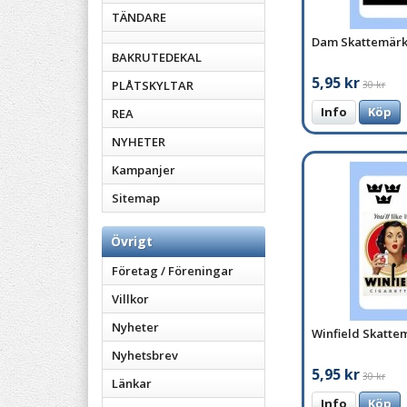
TÄNDARE
Dam Skattemär
BAKRUTEDEKAL
5,95 kr
PLÅTSKYLTAR
30 kr
Info
Köp
REA
NYHETER
Kampanjer
Sitemap
Övrigt
Företag / Föreningar
Villkor
Nyheter
Winfield Skatte
Nyhetsbrev
5,95 kr
30 kr
Länkar
Info
Köp