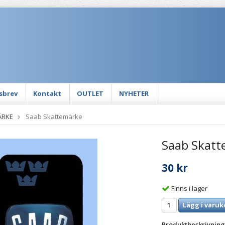
sbrev
Kontakt
OUTLET
NYHETER
ÄRKE
Saab Skattemärke
Saab Skatt
30 kr
Finns i lager
Lägg i varuk
Produktbeskrivning