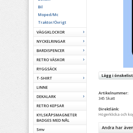
Bil
Moped/Mc
Traktor/Övrigt
VÄGGKLOCKOR
NYCKELRINGAR
BARDISPENCER
RETRO VÄSKOR
RYGGSÄCK
Lägg i önskelis
T-SHIRT
LINNE
Artikelnummer:
DEKALARK
345 Skatt
RETRO KEPSAR
Direktlänk:
Högerklicka och k
KYLSKÅPSMAGNETER
BADGES MED NÅL
Andra har äve
Smv