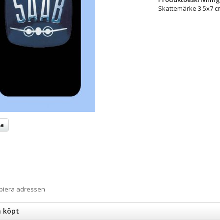
Skattemärke 3.5x7 c
ta
opiera adressen
n köpt