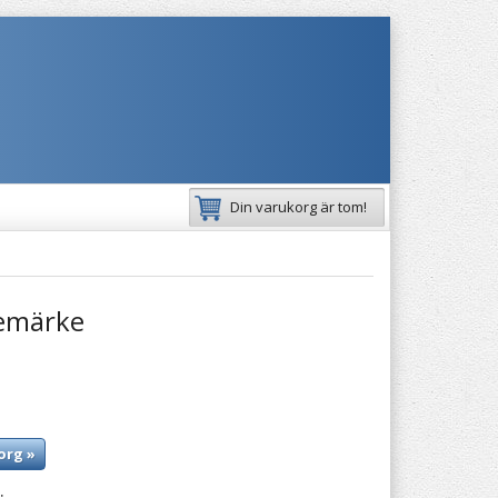
Din varukorg är tom!
emärke
org »
: