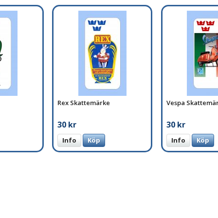
Rex Skattemärke
Vespa Skattemä
30 kr
30 kr
Info
Köp
Info
Köp