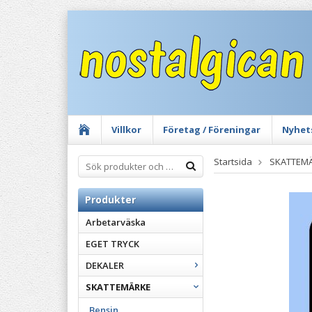
Villkor
Företag / Föreningar
Nyhet
Startsida
SKATTEM
Produkter
Arbetarväska
EGET TRYCK
DEKALER
SKATTEMÄRKE
Bensin