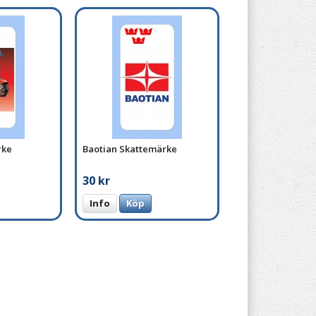
rke
Baotian Skattemärke
30 kr
Info
Köp