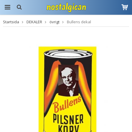
Startsida
DEKALER
övrigt
Bullens dekal
Produkten har blivit
tillagd i varukorgen