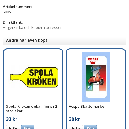
Artikelnummer:
5005
Direktlänk:
Högerklicka och kopiera adressen
Andra har även köpt
Spola Kröken dekal, finns i 2
Vespa Skattemärke
storlekar
33 kr
30 kr
Info
Köp
Info
Köp