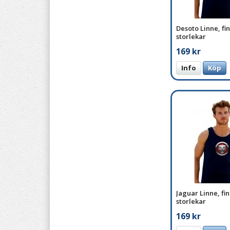
Desoto Linne, fin
storlekar
169 kr
Info
Köp
Jaguar Linne, fin
storlekar
169 kr