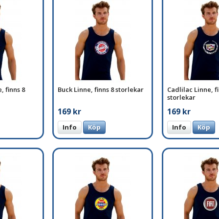
, finns 8
Buck Linne, finns 8 storlekar
Cadlilac Linne, f
storlekar
169 kr
169 kr
Info
Köp
Info
Köp