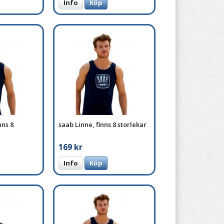
Info
Köp
nns 8
saab Linne, finns 8 storlekar
169 kr
Info
Köp