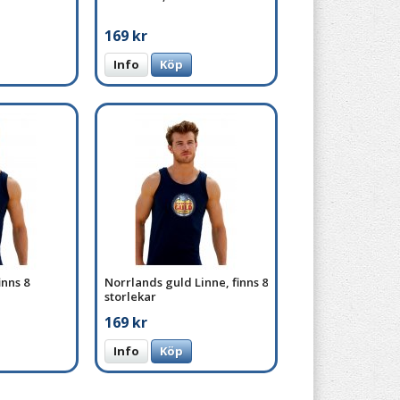
169 kr
Info
Köp
inns 8
Norrlands guld Linne, finns 8
storlekar
169 kr
Info
Köp