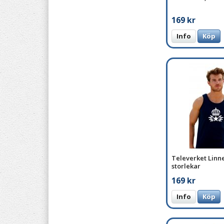
169 kr
Info
Köp
Televerket Linne
storlekar
169 kr
Info
Köp