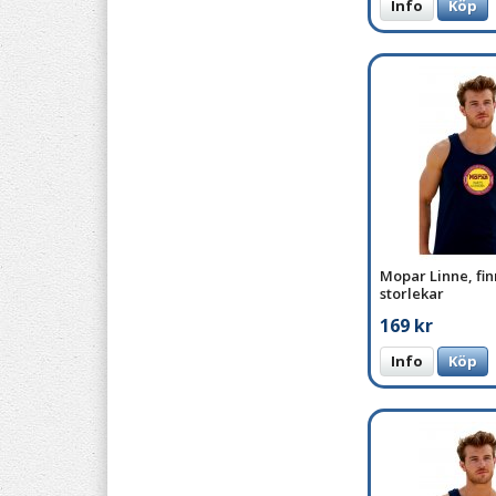
Info
Köp
Mopar Linne, fin
storlekar
169 kr
Info
Köp