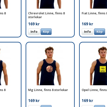
ns 8
Chrevrolet Linne, finns 8
Fiat Linne, finns 
storlekar
169 kr
169 kr
Info
Köp
Info
Köp
ns 8
Mg Linne, finns 8 storlekar
Opel Linne, finns
169 kr
169 kr