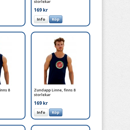
storlekar
169 kr
Info
Köp
inns 8
Zundapp Linne, finns 8
storlekar
169 kr
Info
Köp