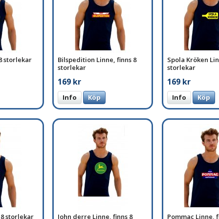
8 storlekar
Bilspedition Linne, finns 8
Spola Kröken Linn
storlekar
storlekar
169 kr
169 kr
Info
Köp
Info
Köp
 8 storlekar
John derre Linne, finns 8
Pommac Linne, f