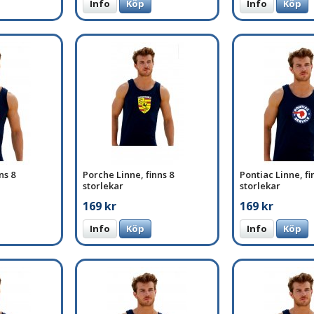
Info
Köp
Info
Köp
ns 8
Porche Linne, finns 8
Pontiac Linne, fi
storlekar
storlekar
169 kr
169 kr
Info
Köp
Info
Köp