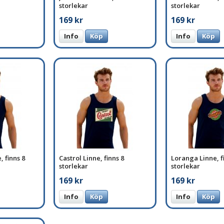
storlekar
storlekar
169 kr
169 kr
Info
Köp
Info
Köp
, finns 8
Castrol Linne, finns 8
Loranga Linne, f
storlekar
storlekar
169 kr
169 kr
Info
Köp
Info
Köp