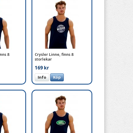
inns 8
Crysler Linne, finns 8
storlekar
169 kr
Info
Köp