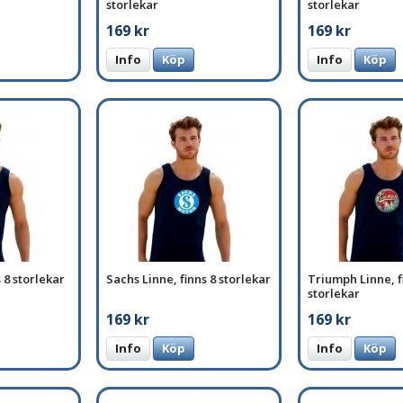
storlekar
storlekar
169 kr
169 kr
Info
Köp
Info
Köp
 8 storlekar
Sachs Linne, finns 8 storlekar
Triumph Linne, f
storlekar
169 kr
169 kr
Info
Köp
Info
Köp