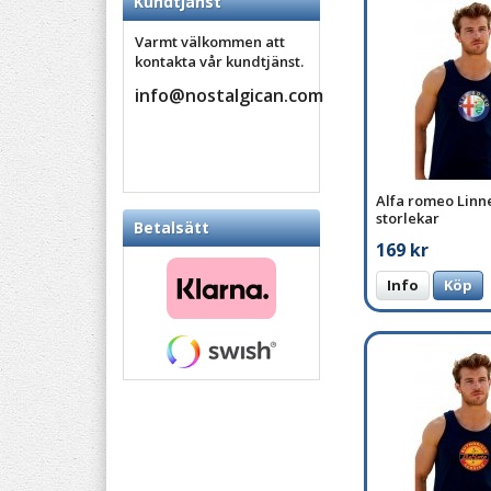
Kundtjänst
Varmt välkommen att
kontakta vår kundtjänst.
info@nostalgican.com
Alfa romeo Linne
storlekar
Betalsätt
169 kr
Info
Köp