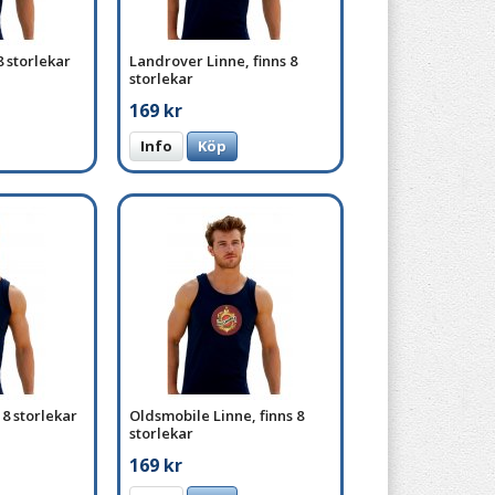
8 storlekar
Landrover Linne, finns 8
storlekar
169 kr
Info
Köp
 8 storlekar
Oldsmobile Linne, finns 8
storlekar
169 kr