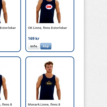
 8 storlekar
OK Linne, finns 8 storlekar
169 kr
Info
Köp
 finns 8
Monark Linne, finns 8