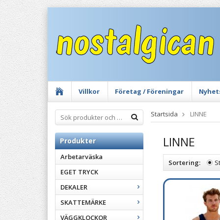
Villkor
Företag / Föreningar
Nyhet
Startsida
LINNE
LINNE
Produkter
Arbetarväska
Sortering:
S
EGET TRYCK
DEKALER
SKATTEMÄRKE
VÄGGKLOCKOR