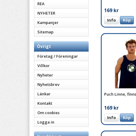
REA
169 kr
NYHETER
Info
Köp
Kampanjer
Sitemap
Övrigt
Företag / Föreningar
Villkor
Nyheter
Nyhetsbrev
Länkar
Puch Linne, finns
Kontakt
169 kr
Om cookies
Info
Köp
Logga in