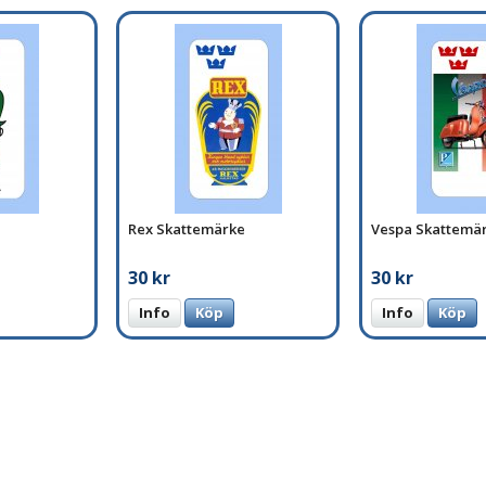
Rex Skattemärke
Vespa Skattemä
30 kr
30 kr
Info
Köp
Info
Köp