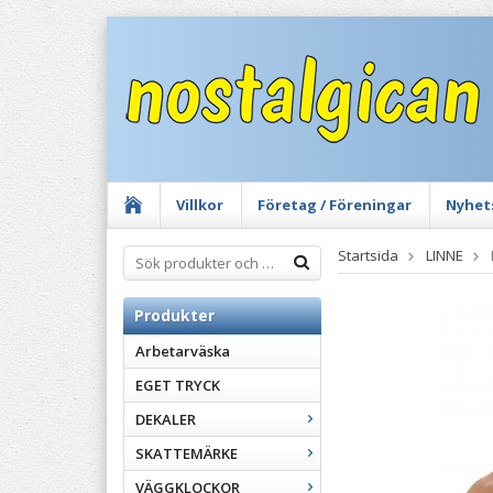
Villkor
Företag / Föreningar
Nyhet
Startsida
LINNE
Produkter
Arbetarväska
EGET TRYCK
DEKALER
SKATTEMÄRKE
VÄGGKLOCKOR