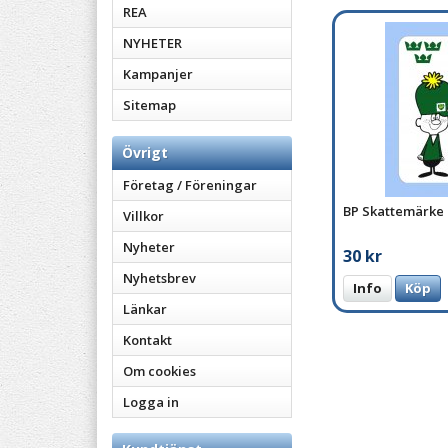
REA
NYHETER
Kampanjer
Sitemap
Övrigt
Företag / Föreningar
BP Skattemärke
Villkor
Nyheter
30 kr
Nyhetsbrev
Info
Köp
Länkar
Kontakt
Om cookies
Logga in