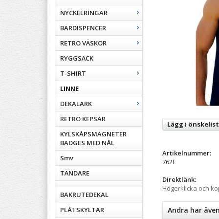
NYCKELRINGAR
BARDISPENCER
RETRO VÄSKOR
RYGGSÄCK
T-SHIRT
LINNE
DEKALARK
RETRO KEPSAR
Lägg i önskelis
KYLSKÅPSMAGNETER
BADGES MED NÅL
Artikelnummer:
Smv
762L
TÄNDARE
Direktlänk:
Högerklicka och k
BAKRUTEDEKAL
PLÅTSKYLTAR
Andra har äve