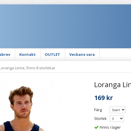
sbrev
Kontakt
OUTLET
Veckans vara
Loranga Linne, finns 8 storlekar
Loranga Lin
169 kr
Färg
Storlek
Finns i lager