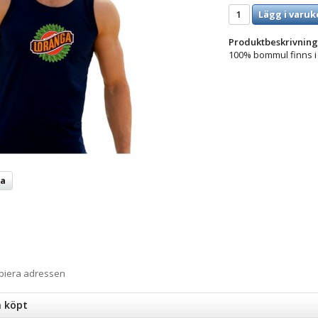
Lägg i varuk
Produktbeskrivning
100% bommul finns i 
ta
opiera adressen
n köpt