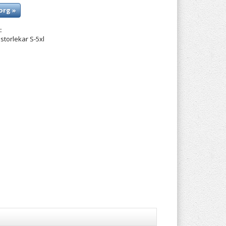
org »
:
storlekar S-5xl