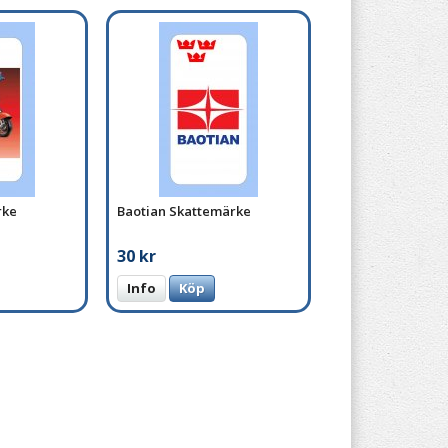
rke
Baotian Skattemärke
30 kr
Info
Köp