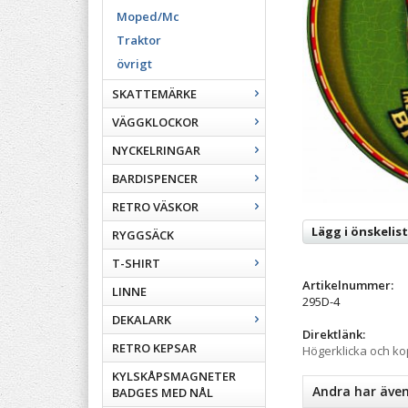
Moped/Mc
Traktor
övrigt
SKATTEMÄRKE
VÄGGKLOCKOR
NYCKELRINGAR
BARDISPENCER
RETRO VÄSKOR
Lägg i önskelis
RYGGSÄCK
T-SHIRT
Artikelnummer:
LINNE
295D-4
DEKALARK
Direktlänk:
RETRO KEPSAR
Högerklicka och k
KYLSKÅPSMAGNETER
Andra har äve
BADGES MED NÅL