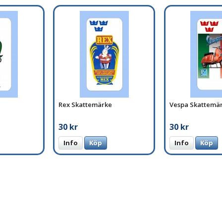
Rex Skattemärke
Vespa Skattemä
30 kr
30 kr
Info
Köp
Info
Köp