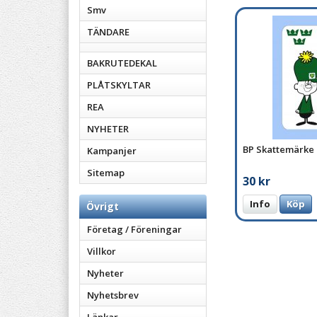
Smv
TÄNDARE
BAKRUTEDEKAL
PLÅTSKYLTAR
REA
NYHETER
BP Skattemärke
Kampanjer
Sitemap
30 kr
Info
Köp
Övrigt
Företag / Föreningar
Villkor
Nyheter
Nyhetsbrev