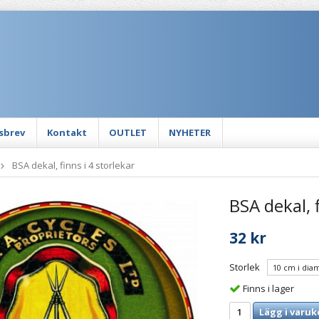
sbrev
Kontakt
OUTLET
NYHETER
BSA dekal, finns i 4 storlekar
BSA dekal, f
32 kr
Storlek
Finns i lager
Lägg i varuk