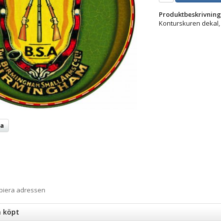
Produktbeskrivning
Konturskuren dekal, f
ta
opiera adressen
n köpt