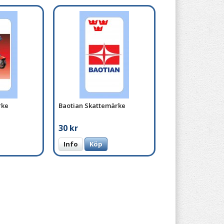
rke
Baotian Skattemärke
30 kr
Info
Köp