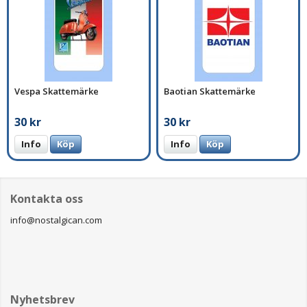
Vespa Skattemärke
Baotian Skattemärke
30 kr
30 kr
Info
Köp
Info
Köp
Kontakta oss
info@nostalgican.com
Nyhetsbrev