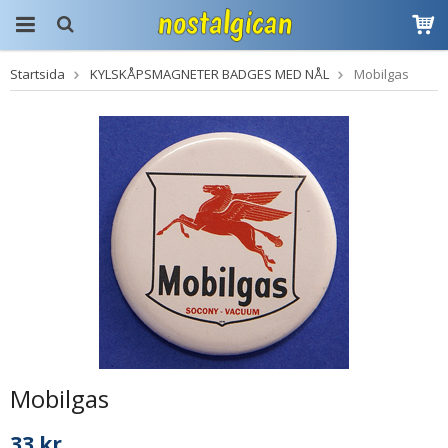
Startsida
KYLSKÅPSMAGNETER BADGES MED NÅL
Mobilgas
Produkten har blivit
tillagd i varukorgen
Mobilgas
33 kr