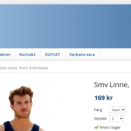
sbrev
Kontakt
OUTLET
Veckans vara
Smv Linne, finns 8 storlekar
Smv Linne, 
169 kr
Färg
Storlek
Finns i lager