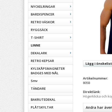
NYCKELRINGAR
BARDISPENCER
RETRO VÄSKOR
RYGGSÄCK
T-SHIRT
LINNE
DEKALARK
RETRO KEPSAR
Lägg i önskelis
KYLSKÅPSMAGNETER
BADGES MED NÅL
Artikelnummer:
Smv
805B
TÄNDARE
Direktlänk:
Högerklicka och k
BAKRUTEDEKAL
PLÅTSKYLTAR
Andra har äve