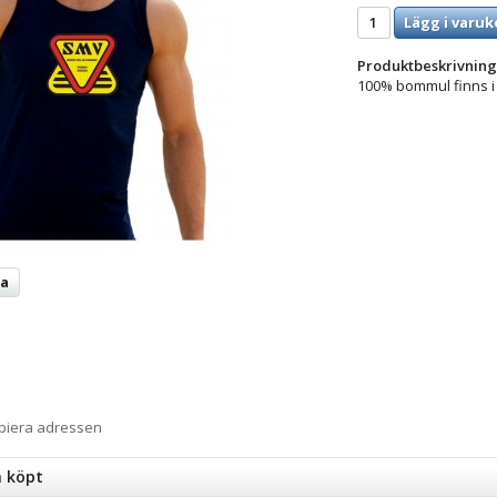
Lägg i varuk
Produktbeskrivning
100% bommul finns i 
ta
opiera adressen
n köpt