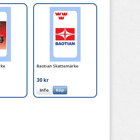
rke
Baotian Skattemärke
30 kr
Info
Köp