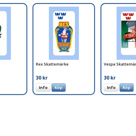
Rex Skattemärke
Vespa Skattemä
30 kr
30 kr
Info
Köp
Info
Köp