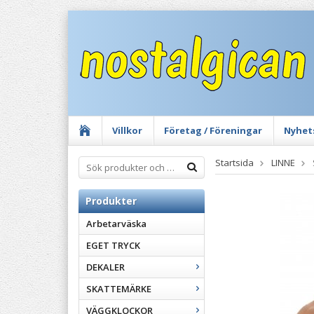
Villkor
Företag / Föreningar
Nyhet
Startsida
LINNE
Produkter
Arbetarväska
EGET TRYCK
DEKALER
SKATTEMÄRKE
VÄGGKLOCKOR