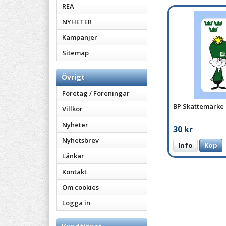
REA
NYHETER
Kampanjer
Sitemap
Övrigt
Företag / Föreningar
BP Skattemärke
Villkor
Nyheter
30 kr
Nyhetsbrev
Info
Köp
Länkar
Kontakt
Om cookies
Logga in