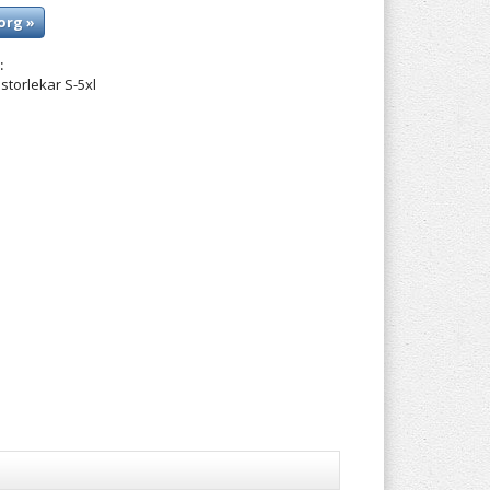
org »
:
storlekar S-5xl