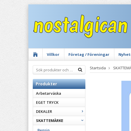
Villkor
Företag / Föreningar
Nyhet
Startsida
SKATTEM
Produkter
Arbetarväska
EGET TRYCK
DEKALER
SKATTEMÄRKE
Bensin