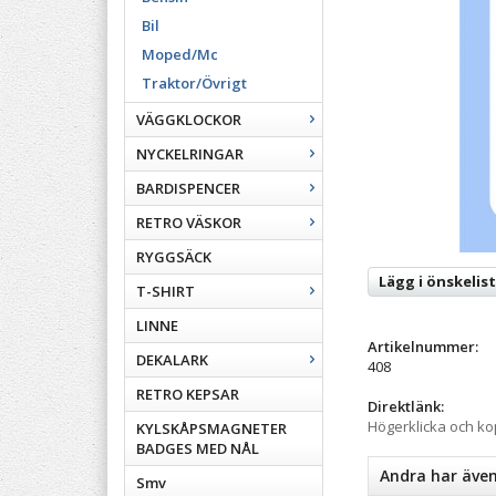
Bil
Moped/Mc
Traktor/Övrigt
VÄGGKLOCKOR
NYCKELRINGAR
BARDISPENCER
RETRO VÄSKOR
RYGGSÄCK
Lägg i önskelis
T-SHIRT
LINNE
Artikelnummer:
DEKALARK
408
RETRO KEPSAR
Direktlänk:
Högerklicka och k
KYLSKÅPSMAGNETER
BADGES MED NÅL
Andra har äve
Smv