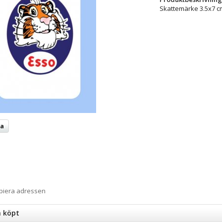
Skattemärke 3.5x7 c
ta
opiera adressen
n köpt