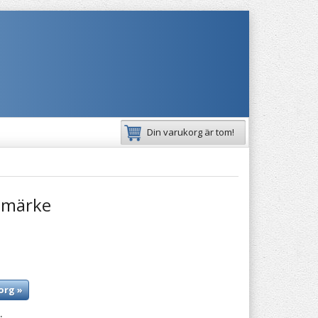
Din varukorg är tom!
emärke
org »
: