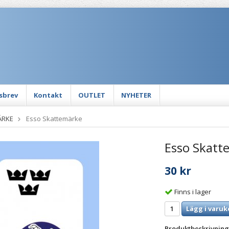
sbrev
Kontakt
OUTLET
NYHETER
ÄRKE
Esso Skattemärke
Esso Skatt
30 kr
Finns i lager
Lägg i varuk
Produktbeskrivning