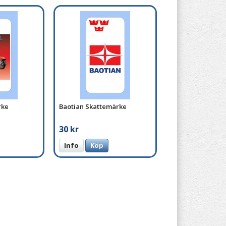
rke
Baotian Skattemärke
30 kr
Info
Köp