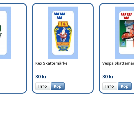
Rex Skattemärke
Vespa Skattemä
30 kr
30 kr
Info
Köp
Info
Köp