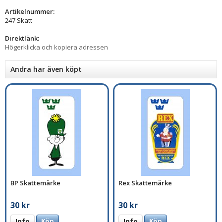
Artikelnummer:
247 Skatt
Direktlänk:
Högerklicka och kopiera adressen
Andra har även köpt
BP Skattemärke
Rex Skattemärke
30 kr
30 kr
Info
Köp
Info
Köp