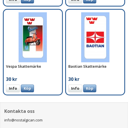
Vespa Skattemärke
Baotian Skattemärke
30 kr
30 kr
Info
Köp
Info
Köp
Kontakta oss
info@nostalgican.com