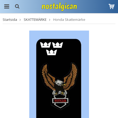
Startsida
SKATTEMÄRKE
Honda Skattemärke
Produkten har blivit
tillagd i varukorgen