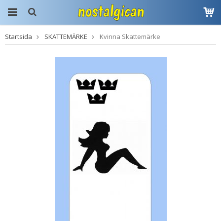
Startsida
SKATTEMÄRKE
Kvinna Skattemärke
Produkten har blivit
tillagd i varukorgen