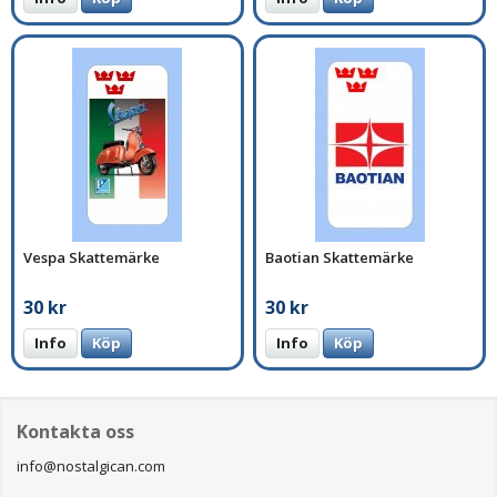
Vespa Skattemärke
Baotian Skattemärke
30 kr
30 kr
Info
Köp
Info
Köp
Kontakta oss
info@nostalgican.com