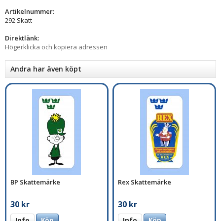
Artikelnummer:
292 Skatt
Direktlänk:
Högerklicka och kopiera adressen
Andra har även köpt
BP Skattemärke
Rex Skattemärke
30 kr
30 kr
Info
Köp
Info
Köp