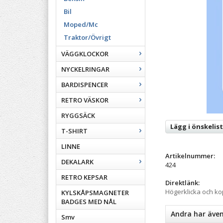
Bil
Moped/Mc
Traktor/Övrigt
VÄGGKLOCKOR
NYCKELRINGAR
BARDISPENCER
RETRO VÄSKOR
RYGGSÄCK
Lägg i önskelis
T-SHIRT
LINNE
Artikelnummer:
DEKALARK
424
RETRO KEPSAR
Direktlänk:
Högerklicka och k
KYLSKÅPSMAGNETER
BADGES MED NÅL
Andra har äve
Smv