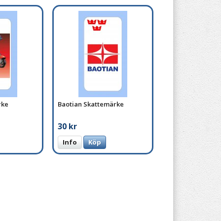
rke
Baotian Skattemärke
30 kr
Info
Köp