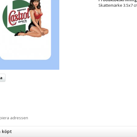
Skattemärke 3.5x7 c
ta
opiera adressen
n köpt