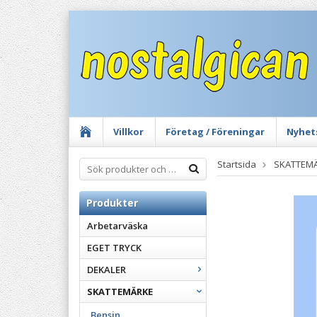
Villkor
Företag / Föreningar
Nyhet
Startsida
SKATTEM
Produkter
Arbetarväska
EGET TRYCK
DEKALER
SKATTEMÄRKE
Bensin