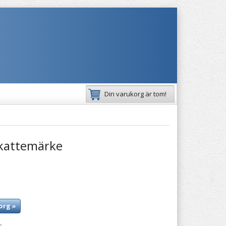
Din varukorg är tom!
kattemärke
org »
: