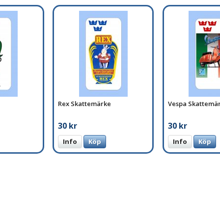
Rex Skattemärke
Vespa Skattemä
30 kr
30 kr
Info
Köp
Info
Köp