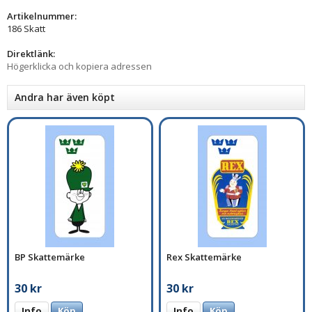
Artikelnummer:
186 Skatt
Direktlänk:
Högerklicka och kopiera adressen
Andra har även köpt
BP Skattemärke
Rex Skattemärke
30 kr
30 kr
Info
Köp
Info
Köp