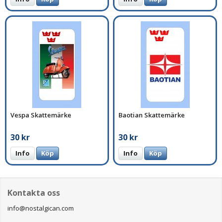
Vespa Skattemärke
Baotian Skattemärke
30 kr
30 kr
Info
Köp
Info
Köp
Kontakta oss
info@nostalgican.com