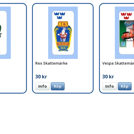
Rex Skattemärke
Vespa Skattemä
30 kr
30 kr
Info
Köp
Info
Köp