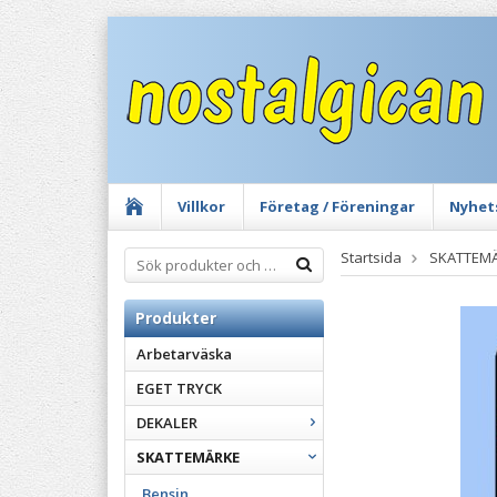
Villkor
Företag / Föreningar
Nyhet
Startsida
SKATTEM
Produkter
Arbetarväska
EGET TRYCK
DEKALER
SKATTEMÄRKE
Bensin