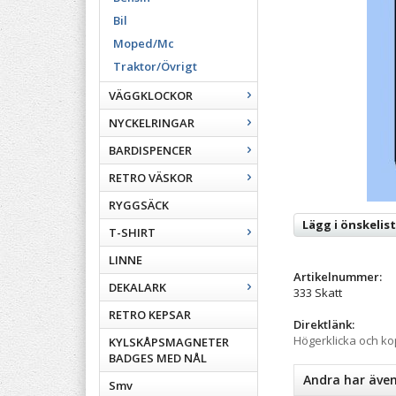
Bil
Moped/Mc
Traktor/Övrigt
VÄGGKLOCKOR
NYCKELRINGAR
BARDISPENCER
RETRO VÄSKOR
RYGGSÄCK
Lägg i önskelis
T-SHIRT
LINNE
Artikelnummer:
DEKALARK
333 Skatt
RETRO KEPSAR
Direktlänk:
Högerklicka och k
KYLSKÅPSMAGNETER
BADGES MED NÅL
Andra har äve
Smv