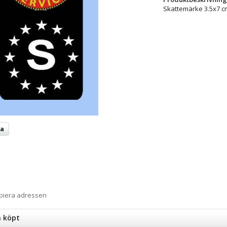
Skattemärke 3.5x7 c
ta
opiera adressen
n köpt