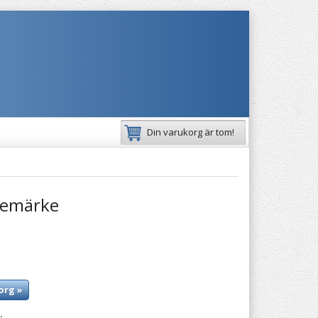
Din varukorg är tom!
temärke
org »
: