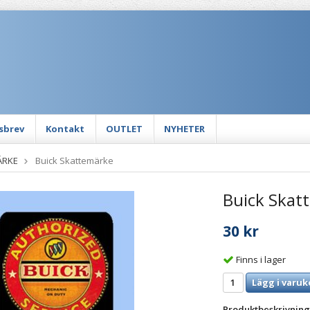
sbrev
Kontakt
OUTLET
NYHETER
ÄRKE
Buick Skattemärke
Buick Skat
30 kr
Finns i lager
Lägg i varuk
Produktbeskrivning