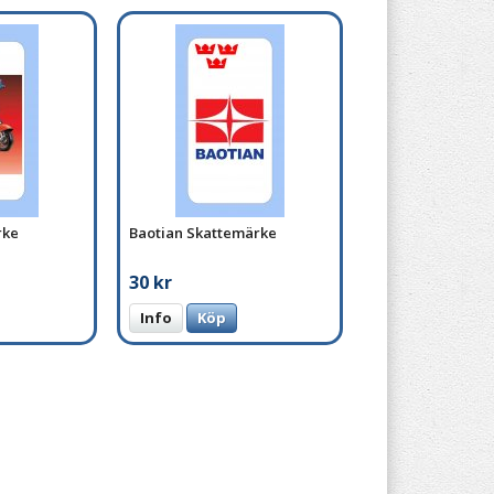
rke
Baotian Skattemärke
30 kr
Info
Köp