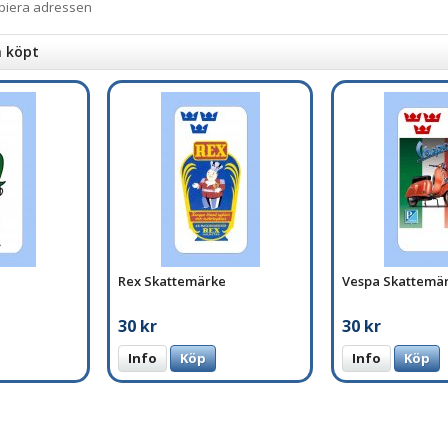
opiera adressen
n köpt
Rex Skattemärke
Vespa Skattemä
30 kr
30 kr
Info
Köp
Info
Köp