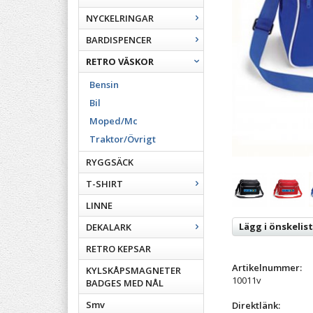
NYCKELRINGAR
BARDISPENCER
RETRO VÄSKOR
Bensin
Bil
Moped/Mc
Traktor/Övrigt
RYGGSÄCK
T-SHIRT
LINNE
Lägg i önskelis
DEKALARK
RETRO KEPSAR
Artikelnummer:
KYLSKÅPSMAGNETER
10011v
BADGES MED NÅL
Smv
Direktlänk: