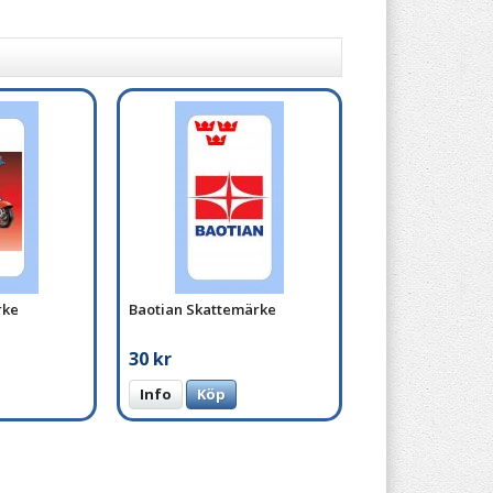
rke
Baotian Skattemärke
30 kr
Info
Köp