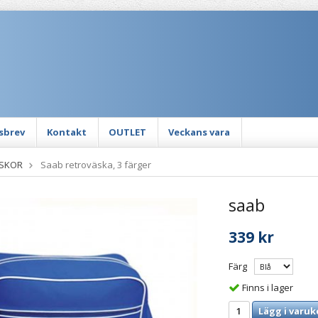
sbrev
Kontakt
OUTLET
Veckans vara
ÄSKOR
Saab retroväska, 3 färger
saab
339 kr
Färg
Finns i lager
Lägg i varuk