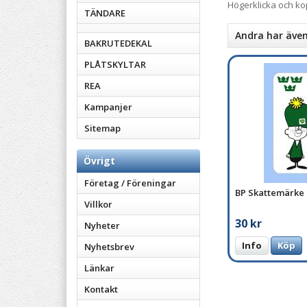
Högerklicka och k
TÄNDARE
Andra har äve
BAKRUTEDEKAL
PLÅTSKYLTAR
REA
Kampanjer
Sitemap
Övrigt
Företag / Föreningar
BP Skattemärke
Villkor
30 kr
Nyheter
Info
Köp
Nyhetsbrev
Länkar
Kontakt