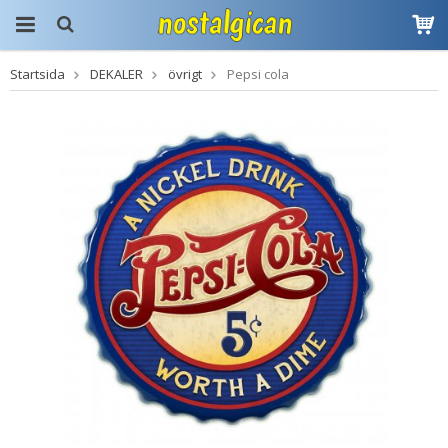
Startsida
DEKALER
övrigt
Pepsi cola
Produkten har blivit
tillagd i varukorgen