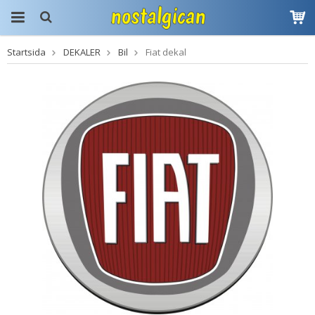
Startsida
DEKALER
Bil
Fiat dekal
Produkten har blivit
tillagd i varukorgen