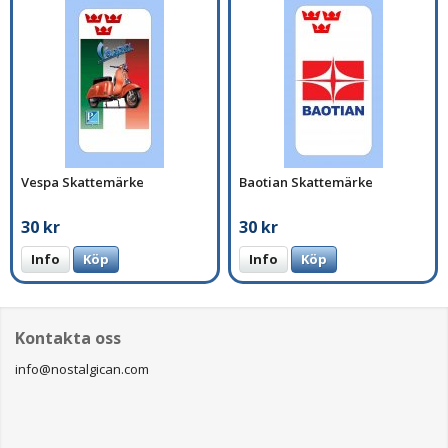
Vespa Skattemärke
Baotian Skattemärke
30 kr
30 kr
Info
Köp
Info
Köp
Kontakta oss
info@nostalgican.com