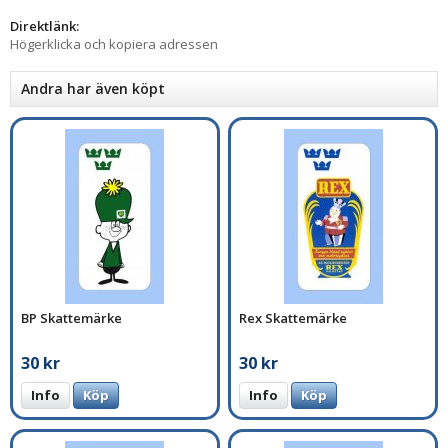
Direktlänk:
Högerklicka och kopiera adressen
Andra har även köpt
BP Skattemärke
Rex Skattemärke
30 kr
30 kr
Info
Köp
Info
Köp