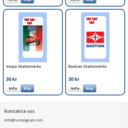
Vespa Skattemärke
Baotian Skattemärke
30 kr
30 kr
Info
Köp
Info
Köp
Kontakta oss
info@nostalgican.com