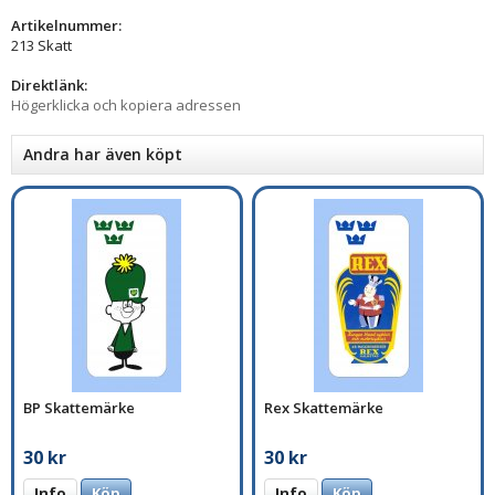
Artikelnummer:
213 Skatt
Direktlänk:
Högerklicka och kopiera adressen
Andra har även köpt
BP Skattemärke
Rex Skattemärke
30 kr
30 kr
Info
Köp
Info
Köp