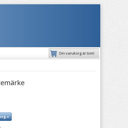
Din varukorg är tom!
temärke
org »
: