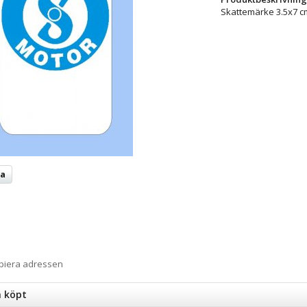
Skattemärke 3.5x7 c
ta
opiera adressen
n köpt