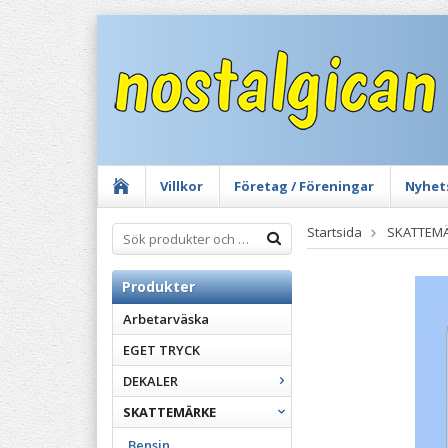
Villkor
Företag / Föreningar
Nyhet
Startsida
SKATTEM
Produkter
Arbetarväska
EGET TRYCK
DEKALER
SKATTEMÄRKE
Bensin