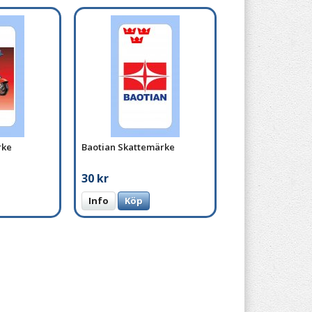
rke
Baotian Skattemärke
30 kr
Info
Köp