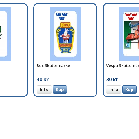
Rex Skattemärke
Vespa Skattemä
30 kr
30 kr
Info
Köp
Info
Köp