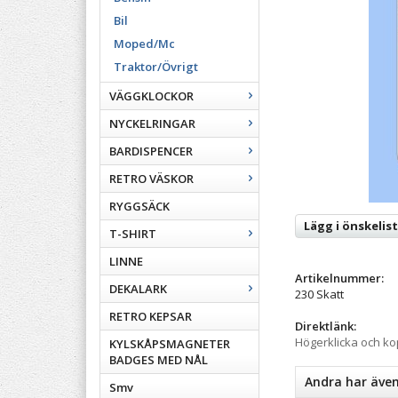
Bil
Moped/Mc
Traktor/Övrigt
VÄGGKLOCKOR
NYCKELRINGAR
BARDISPENCER
RETRO VÄSKOR
RYGGSÄCK
Lägg i önskelis
T-SHIRT
LINNE
Artikelnummer:
DEKALARK
230 Skatt
RETRO KEPSAR
Direktlänk:
Högerklicka och k
KYLSKÅPSMAGNETER
BADGES MED NÅL
Andra har äve
Smv