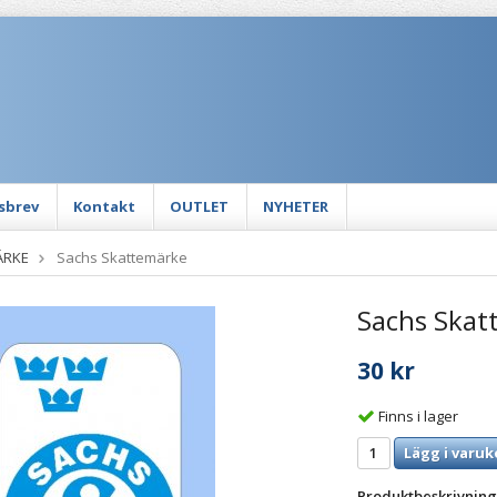
sbrev
Kontakt
OUTLET
NYHETER
ÄRKE
Sachs Skattemärke
Sachs Skat
30 kr
Finns i lager
Lägg i varuk
Produktbeskrivning