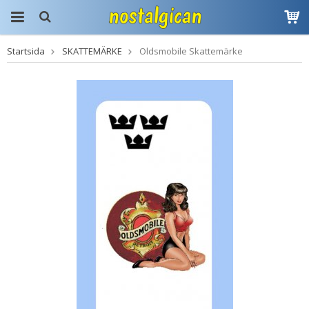
Startsida
SKATTEMÄRKE
Oldsmobile Skattemärke
Produkten har blivit
tillagd i varukorgen