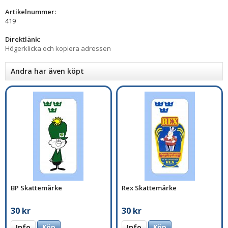
Artikelnummer:
419
Direktlänk:
Högerklicka och kopiera adressen
Andra har även köpt
BP Skattemärke
Rex Skattemärke
30 kr
30 kr
Info
Köp
Info
Köp