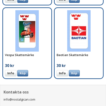
Vespa Skattemärke
Baotian Skattemärke
30 kr
30 kr
Info
Köp
Info
Köp
Kontakta oss
info@nostalgican.com