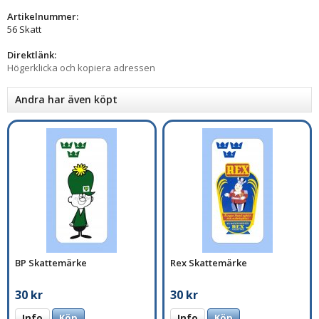
Artikelnummer:
56 Skatt
Direktlänk:
Högerklicka och kopiera adressen
Andra har även köpt
BP Skattemärke
Rex Skattemärke
30 kr
30 kr
Info
Köp
Info
Köp