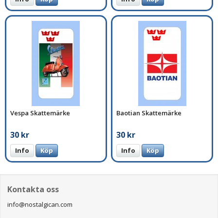
Vespa Skattemärke
Baotian Skattemärke
30 kr
30 kr
Info
Köp
Info
Köp
Kontakta oss
info@nostalgican.com