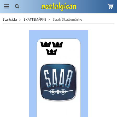
Startsida
SKATTEMÄRKE
Saab Skattemärke
Produkten har blivit
tillagd i varukorgen