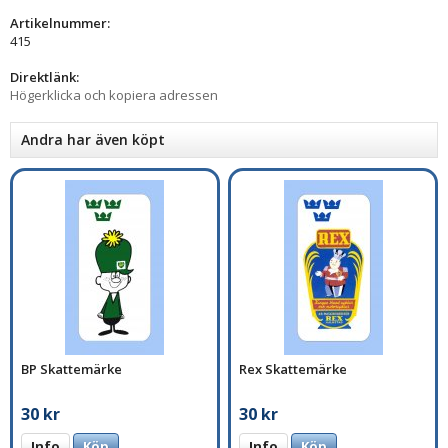
Artikelnummer:
415
Direktlänk:
Högerklicka och kopiera adressen
Andra har även köpt
BP Skattemärke
Rex Skattemärke
30 kr
30 kr
Info
Köp
Info
Köp