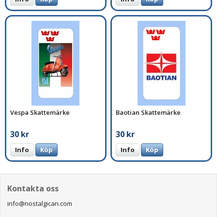
Vespa Skattemärke
Baotian Skattemärke
30 kr
30 kr
Info
Köp
Info
Köp
Kontakta oss
info@nostalgican.com