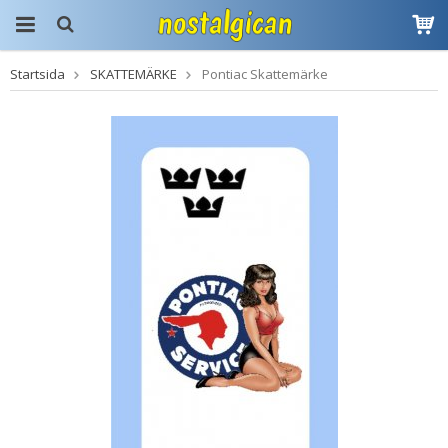
Startsida
SKATTEMÄRKE
Pontiac Skattemärke
Produkten har blivit
tillagd i varukorgen