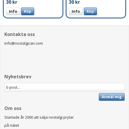
30 kr
30 kr
Info
Köp
Info
Köp
Kontakta oss
info@nostalgican.com
Nyhetsbrev
Anmäl mig
Om oss
Startade år 2000 att sälja nostalgi prylar
på nätet