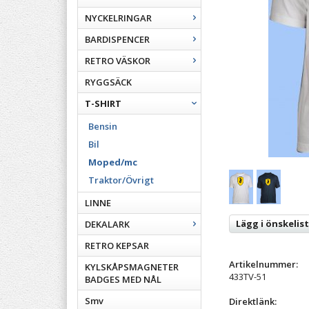
NYCKELRINGAR
BARDISPENCER
RETRO VÄSKOR
RYGGSÄCK
T-SHIRT
Bensin
Bil
Moped/mc
Traktor/Övrigt
LINNE
Lägg i önskelis
DEKALARK
RETRO KEPSAR
Artikelnummer:
KYLSKÅPSMAGNETER
433TV-51
BADGES MED NÅL
Smv
Direktlänk: