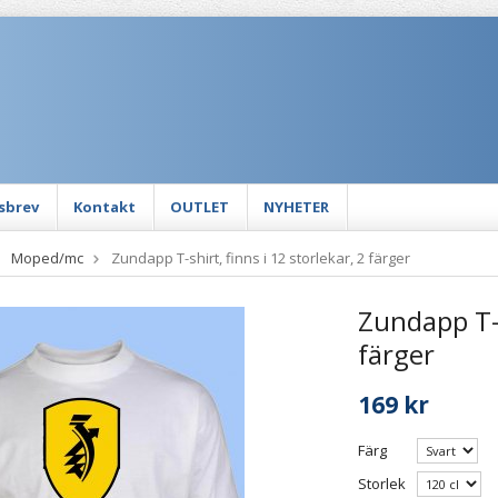
sbrev
Kontakt
OUTLET
NYHETER
Moped/mc
Zundapp T-shirt, finns i 12 storlekar, 2 färger
Zundapp T-s
färger
169 kr
Färg
Storlek