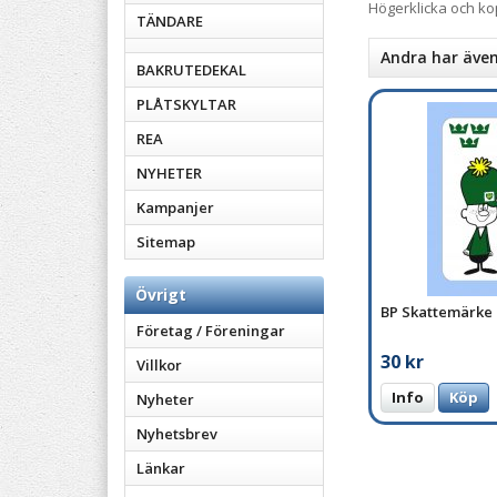
Högerklicka och k
TÄNDARE
Andra har äve
BAKRUTEDEKAL
PLÅTSKYLTAR
REA
NYHETER
Kampanjer
Sitemap
Övrigt
BP Skattemärke
Företag / Föreningar
30 kr
Villkor
Info
Köp
Nyheter
Nyhetsbrev
Länkar