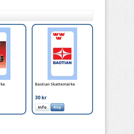
rke
Baotian Skattemärke
30 kr
Info
Köp