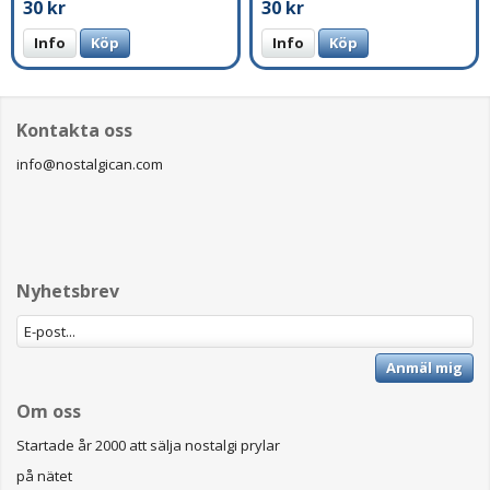
30 kr
30 kr
Info
Köp
Info
Köp
Kontakta oss
info@nostalgican.com
Nyhetsbrev
Anmäl mig
Om oss
Startade år 2000 att sälja nostalgi prylar
på nätet