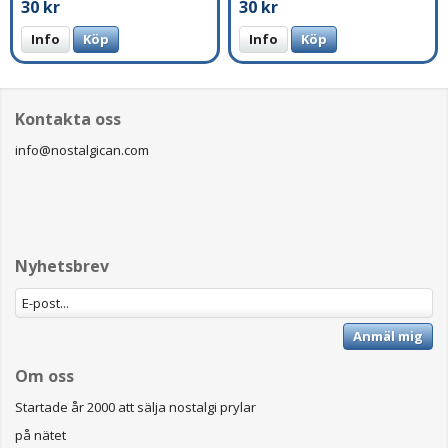
30 kr
30 kr
Info
Köp
Info
Köp
Kontakta oss
info@nostalgican.com
Nyhetsbrev
Anmäl mig
Om oss
Startade år 2000 att sälja nostalgi prylar
på nätet