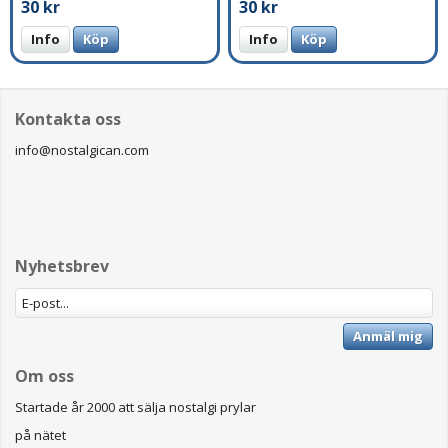
30 kr
30 kr
Info
Köp
Info
Köp
Kontakta oss
info@nostalgican.com
Nyhetsbrev
Anmäl mig
Om oss
Startade år 2000 att sälja nostalgi prylar
på nätet