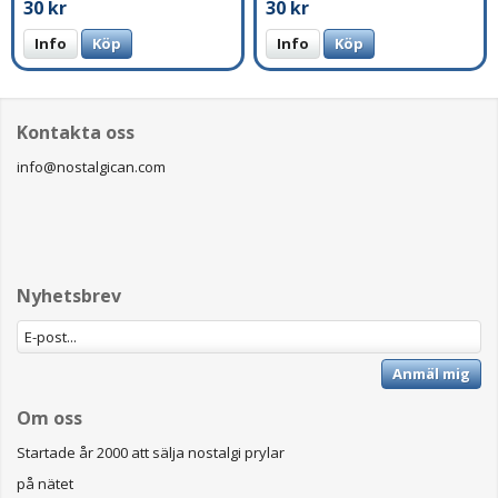
30 kr
30 kr
Info
Köp
Info
Köp
Kontakta oss
info@nostalgican.com
Nyhetsbrev
Anmäl mig
Om oss
Startade år 2000 att sälja nostalgi prylar
på nätet