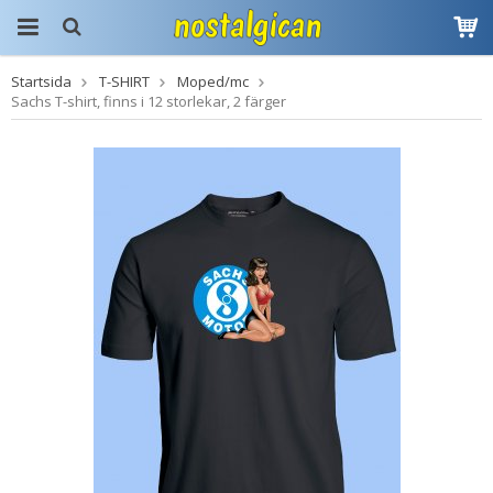
Startsida
T-SHIRT
Moped/mc
Produkten har blivit
Sachs T-shirt, finns i 12 storlekar, 2 färger
tillagd i varukorgen