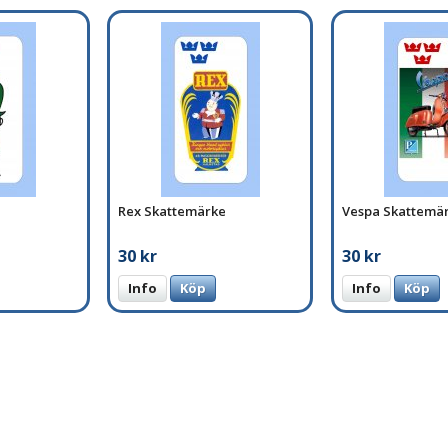
Rex Skattemärke
Vespa Skattemä
30 kr
30 kr
Info
Köp
Info
Köp