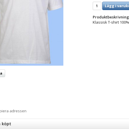
Lägg i varuk
Produktbeskrivning
Klassisk T-shirt 100%
ta
opiera adressen
n köpt