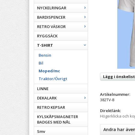
NYCKELRINGAR
BARDISPENCER
RETRO VÄSKOR
RYGGSÄCK
T-SHIRT
Bensin
Bil
Moped/mc
Lägg i önskelis
Traktor/Övrigt
LINNE
Artikelnummer:
DEKALARK
382TV-8
RETRO KEPSAR
Direktlänk:
Högerklicka och k
KYLSKÅPSMAGNETER
BADGES MED NÅL
Andra har äve
Smv