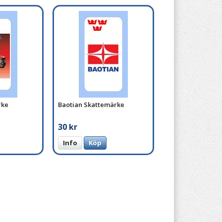
rke
Baotian Skattemärke
30 kr
Info
Köp