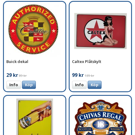
Buick dekal
Caltex Plåtskylt
29 kr
99 kr
89 kr
139 kr
Info
Köp
Info
Köp