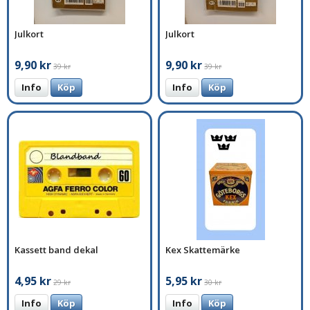
Julkort
Julkort
9,90 kr
9,90 kr
39 kr
39 kr
Info
Köp
Info
Köp
Kassett band dekal
Kex Skattemärke
4,95 kr
5,95 kr
29 kr
30 kr
Info
Köp
Info
Köp