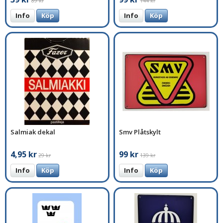
89 kr
144 kr
Info
Köp
Info
Köp
Salmiak dekal
Smv Plåtskylt
4,95 kr
99 kr
29 kr
139 kr
Info
Köp
Info
Köp