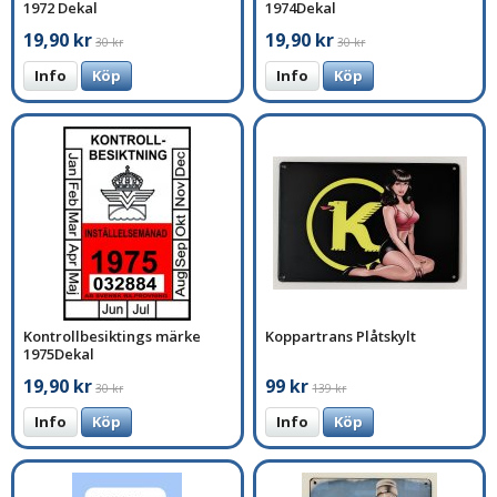
1972 Dekal
1974Dekal
19,90 kr
19,90 kr
30 kr
30 kr
Info
Köp
Info
Köp
Kontrollbesiktings märke
Koppartrans Plåtskylt
1975Dekal
19,90 kr
99 kr
30 kr
139 kr
Info
Köp
Info
Köp