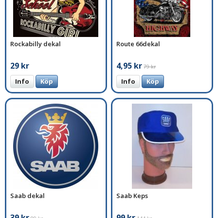
Rockabilly dekal
Route 66dekal
29 kr
4,95 kr
79 kr
Info
Köp
Info
Köp
Saab dekal
Saab Keps
39 kr
99 kr