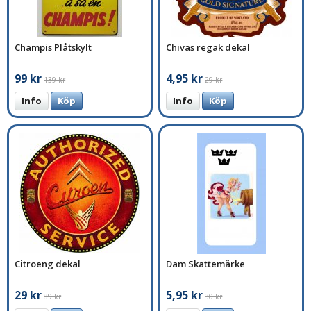
Champis Plåtskylt
Chivas regak dekal
99 kr
4,95 kr
139 kr
29 kr
Info
Köp
Info
Köp
Citroeng dekal
Dam Skattemärke
29 kr
5,95 kr
89 kr
30 kr