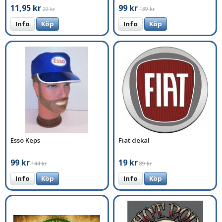
11,95 kr
99 kr
29 kr
139 kr
Info
Köp
Info
Köp
Esso Keps
Fiat dekal
99 kr
19 kr
144 kr
89 kr
Info
Köp
Info
Köp