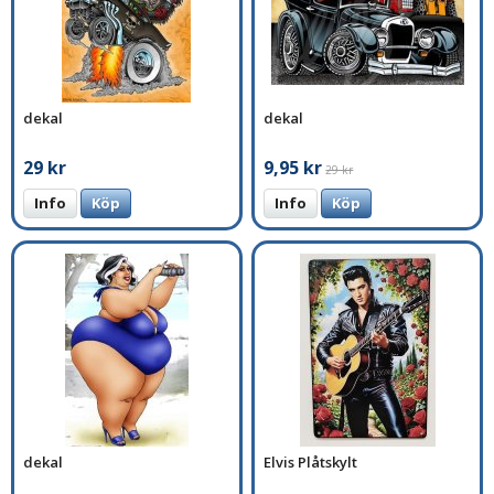
dekal
dekal
29 kr
9,95 kr
29 kr
Info
Köp
Info
Köp
dekal
Elvis Plåtskylt