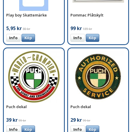
Play boy Skattemärke
Pommac Plåtskylt
5,95 kr
99 kr
30 kr
139 kr
Info
Köp
Info
Köp
Puch dekal
Puch dekal
39 kr
29 kr
99 kr
99 kr
Info
Köp
Info
Köp