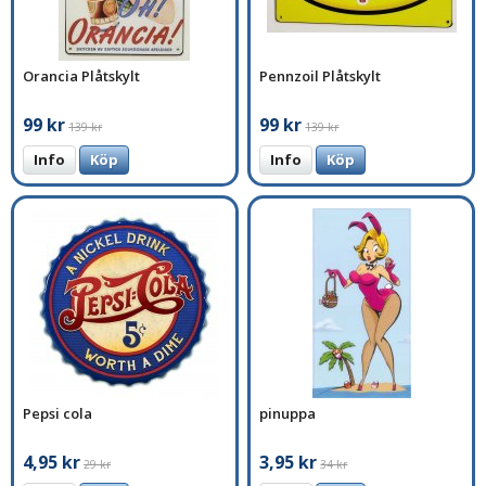
Orancia Plåtskylt
Pennzoil Plåtskylt
99 kr
99 kr
139 kr
139 kr
Info
Köp
Info
Köp
Pepsi cola
pinuppa
4,95 kr
3,95 kr
29 kr
34 kr