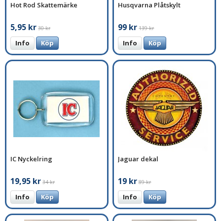
Hot Rod Skattemärke
Husqvarna Plåtskylt
5,95 kr
99 kr
30 kr
139 kr
Info
Köp
Info
Köp
IC Nyckelring
Jaguar dekal
19,95 kr
19 kr
34 kr
89 kr
Info
Köp
Info
Köp