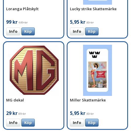
Loranga Plåtskylt
Lucky strike Skattemärke
99 kr
5,95 kr
139 kr
30 kr
Info
Köp
Info
Köp
MG dekal
Miller Skattemärke
29 kr
5,95 kr
89 kr
30 kr
Info
Köp
Info
Köp