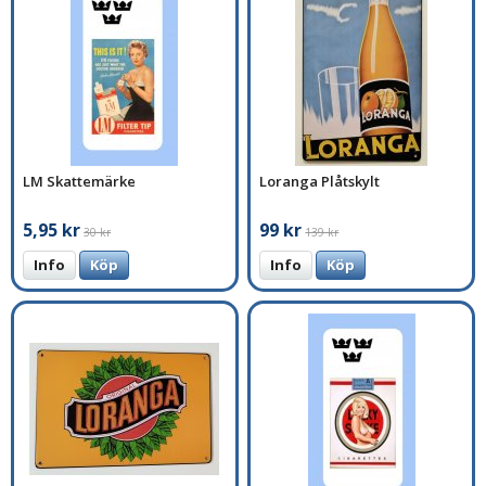
LM Skattemärke
Loranga Plåtskylt
5,95 kr
99 kr
30 kr
139 kr
Info
Köp
Info
Köp