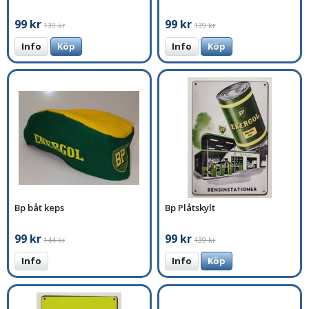
99 kr
99 kr
139 kr
139 kr
Info
Köp
Info
Köp
Bp båt keps
Bp Plåtskylt
99 kr
99 kr
144 kr
139 kr
Info
Info
Köp