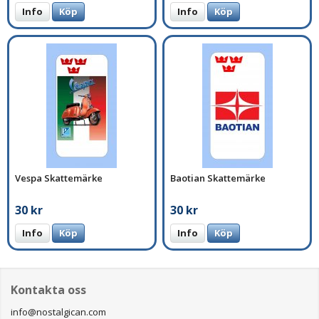
Info
Köp
Info
Köp
Vespa Skattemärke
Baotian Skattemärke
30 kr
30 kr
Info
Köp
Info
Köp
Kontakta oss
info@nostalgican.com