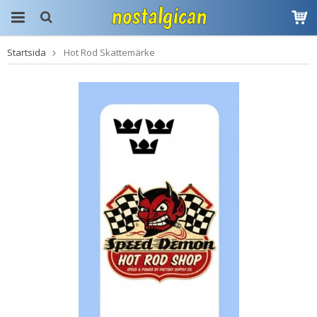
Startsida
Hot Rod Skattemärke
Produkten har blivit
tillagd i varukorgen