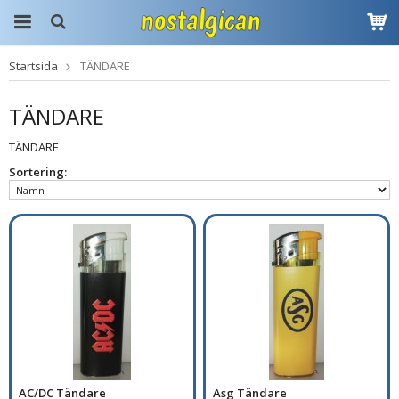
Startsida
TÄNDARE
Produkten har blivit
tillagd i varukorgen
TÄNDARE
TÄNDARE
Sortering:
AC/DC Tändare
Asg Tändare