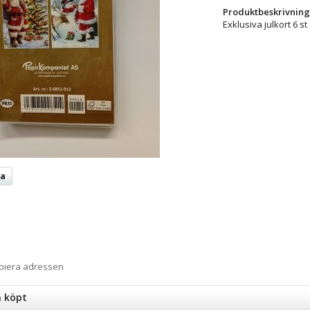
Produktbeskrivning
Exklusiva julkort 6 s
ta
opiera adressen
n köpt