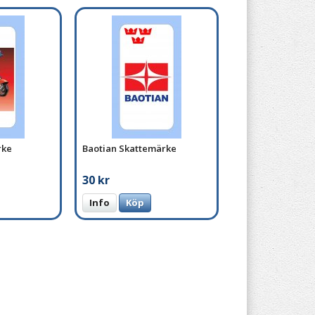
rke
Baotian Skattemärke
30 kr
Info
Köp