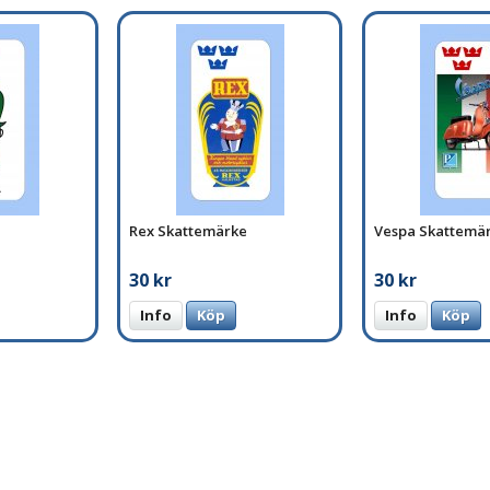
Rex Skattemärke
Vespa Skattemä
30 kr
30 kr
Info
Köp
Info
Köp