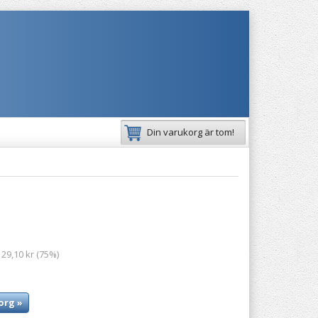
Din varukorg är tom!
 29,10 kr (75%)
org »