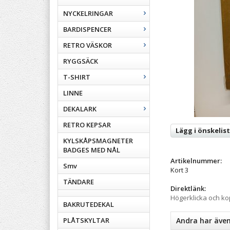
NYCKELRINGAR
BARDISPENCER
RETRO VÄSKOR
RYGGSÄCK
T-SHIRT
LINNE
DEKALARK
RETRO KEPSAR
Lägg i önskelis
KYLSKÅPSMAGNETER
BADGES MED NÅL
Artikelnummer:
Smv
Kort 3
TÄNDARE
Direktlänk:
Högerklicka och k
BAKRUTEDEKAL
PLÅTSKYLTAR
Andra har äve