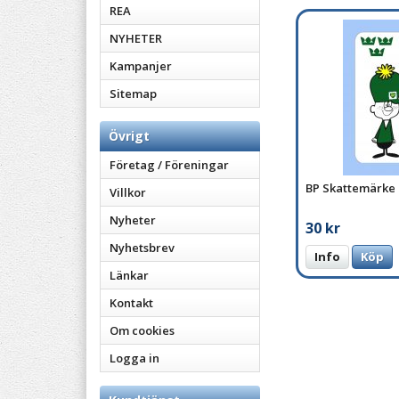
REA
NYHETER
Kampanjer
Sitemap
Övrigt
Företag / Föreningar
BP Skattemärke
Villkor
Nyheter
30 kr
Nyhetsbrev
Info
Köp
Länkar
Kontakt
Om cookies
Logga in