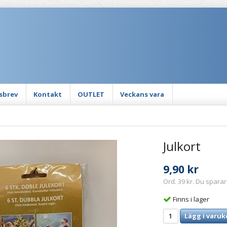
sbrev
Kontakt
OUTLET
Veckans vara
Julkort
9,90 kr
Ord. 39 kr. Du sparar
Finns i lager
Lägg i varuk