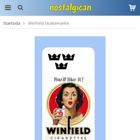
Startsida
Winfield Skattemärke
Produkten har blivit
tillagd i varukorgen