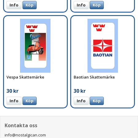
Info
Köp
Info
Köp
Vespa Skattemärke
Baotian Skattemärke
30 kr
30 kr
Info
Köp
Info
Köp
Kontakta oss
info@nostalgican.com