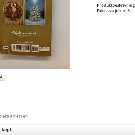
Produktbeskrivning
Exklusiva julkort 6 s
ta
opiera adressen
n köpt