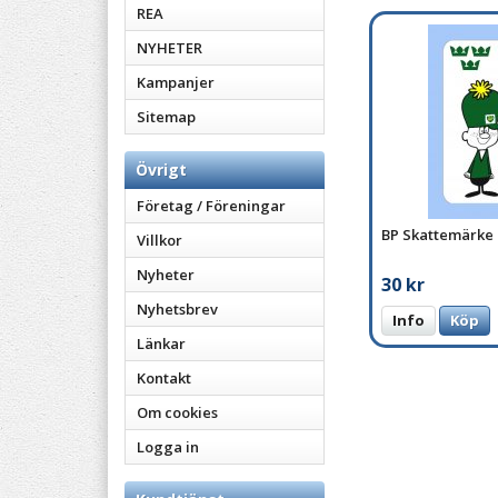
REA
NYHETER
Kampanjer
Sitemap
Övrigt
Företag / Föreningar
BP Skattemärke
Villkor
Nyheter
30 kr
Nyhetsbrev
Info
Köp
Länkar
Kontakt
Om cookies
Logga in