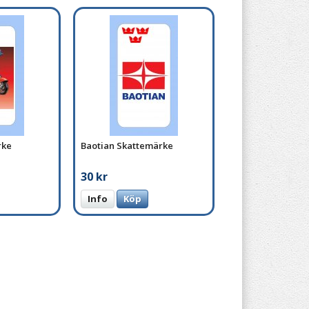
rke
Baotian Skattemärke
30 kr
Info
Köp