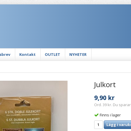
sbrev
Kontakt
OUTLET
NYHETER
Julkort
9,90 kr
Ord. 39 kr. Du sparar
Finns i lager
Lägg i varuk