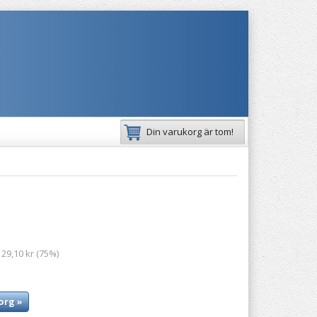
Din varukorg är tom!
 29,10 kr (75%)
org »