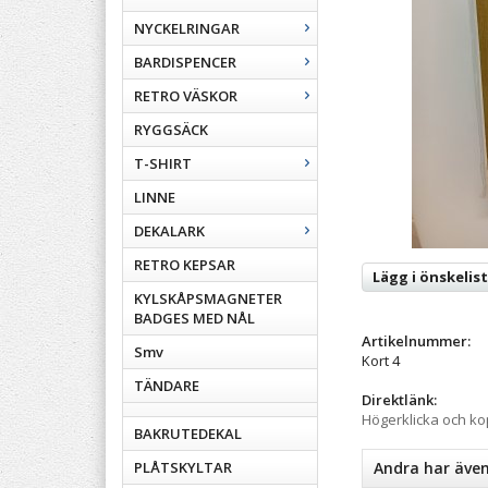
NYCKELRINGAR
BARDISPENCER
RETRO VÄSKOR
RYGGSÄCK
T-SHIRT
LINNE
DEKALARK
RETRO KEPSAR
Lägg i önskelis
KYLSKÅPSMAGNETER
BADGES MED NÅL
Artikelnummer:
Smv
Kort 4
TÄNDARE
Direktlänk:
Högerklicka och k
BAKRUTEDEKAL
PLÅTSKYLTAR
Andra har äve