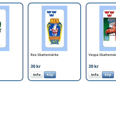
Rex Skattemärke
Vespa Skattemä
30 kr
30 kr
Info
Köp
Info
Köp