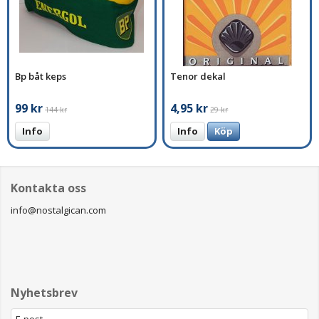
Bp båt keps
Tenor dekal
99 kr
4,95 kr
144 kr
29 kr
Info
Info
Köp
Kontakta oss
info@nostalgican.com
Nyhetsbrev