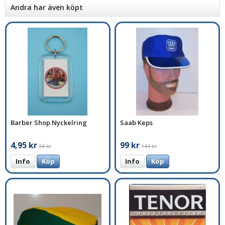
Andra har även köpt
Barber Shop Nyckelring
Saab Keps
4,95 kr
99 kr
34 kr
144 kr
Info
Köp
Info
Köp