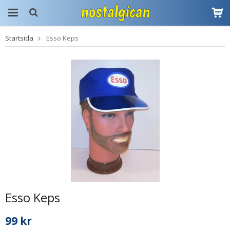
Startsida
Esso Keps
Produkten har blivit
tillagd i varukorgen
Esso Keps
99 kr