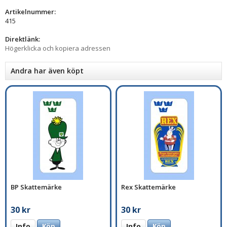
Artikelnummer:
415
Direktlänk:
Högerklicka och kopiera adressen
Andra har även köpt
BP Skattemärke
Rex Skattemärke
30 kr
30 kr
Info
Köp
Info
Köp