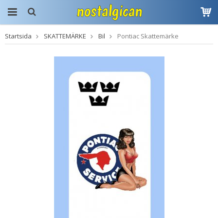
Startsida
SKATTEMÄRKE
Bil
Pontiac Skattemärke
Produkten har blivit
tillagd i varukorgen