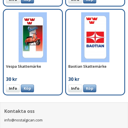
Vespa Skattemärke
Baotian Skattemärke
30 kr
30 kr
Info
Köp
Info
Köp
Kontakta oss
info@nostalgican.com