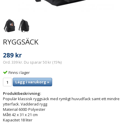
RYGGSÄCK
289 kr
Ord. 339 kr. Du sparar 50 kr (15%)
Finns i lager
Lägg i varukorg »
Produktbeskrivning:
Populär klassisk ryggsäck med rymligt huvudfack samt ett mindre
ytterfack. Vadderad rygg
Material 600D Polyester
Mått 42 x 31 x 21 cm
Kapacitet 18 liter