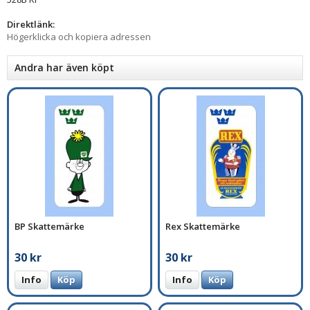
Direktlänk:
Högerklicka och kopiera adressen
Andra har även köpt
BP Skattemärke
Rex Skattemärke
30 kr
30 kr
Info
Köp
Info
Köp