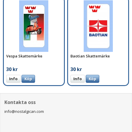
Vespa Skattemärke
Baotian Skattemärke
30 kr
30 kr
Info
Köp
Info
Köp
Kontakta oss
info@nostalgican.com