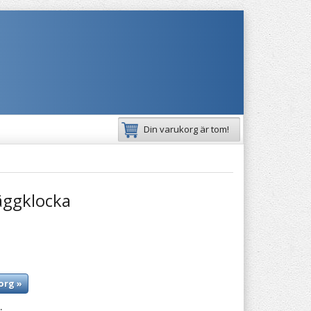
Din varukorg är tom!
äggklocka
org »
: