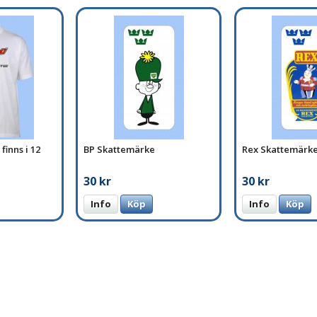
finns i 12
BP Skattemärke
Rex Skattemärk
30 kr
30 kr
Info
Köp
Info
Köp