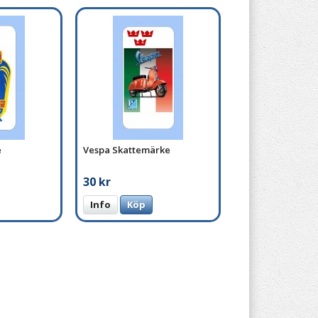
e
Vespa Skattemärke
30 kr
Info
Köp