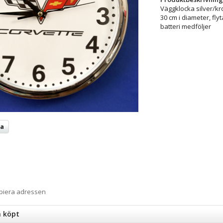
Väggklocka silver/kr
30 cm i diameter, fly
batteri medföljer
ta
opiera adressen
n köpt