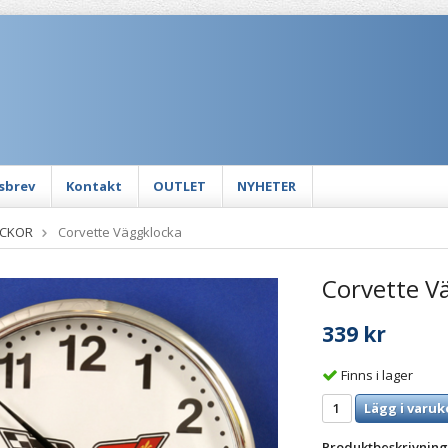
sbrev
Kontakt
OUTLET
NYHETER
CKOR
Corvette Väggklocka
Corvette V
339 kr
Finns i lager
Lägg i varuk
Produktbeskrivning