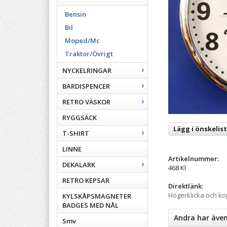
Bensin
Bil
Moped/Mc
Traktor/Övrigt
NYCKELRINGAR
BARDISPENCER
RETRO VÄSKOR
RYGGSÄCK
Lägg i önskelis
T-SHIRT
LINNE
Artikelnummer:
DEKALARK
468 Kl
RETRO KEPSAR
Direktlänk:
Högerklicka och k
KYLSKÅPSMAGNETER
BADGES MED NÅL
Andra har äve
Smv