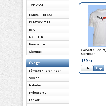
TÄNDARE
BAKRUTEDEKAL
PLÅTSKYLTAR
REA
NYHETER
Kampanjer
Corvette T-shirt, 
Sitemap
storlekar
169 kr
Övrigt
Info
Köp
Företag / Föreningar
Villkor
Nyheter
Nyhetsbrev
Länkar