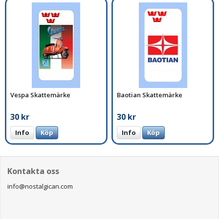
Vespa Skattemärke
Baotian Skattemärke
30 kr
30 kr
Info
Köp
Info
Köp
Kontakta oss
info@nostalgican.com