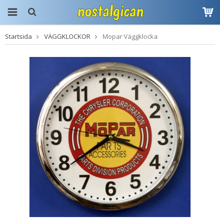
Startsida
VÄGGKLOCKOR
Mopar Väggklocka
Produkten har blivit
tillagd i varukorgen