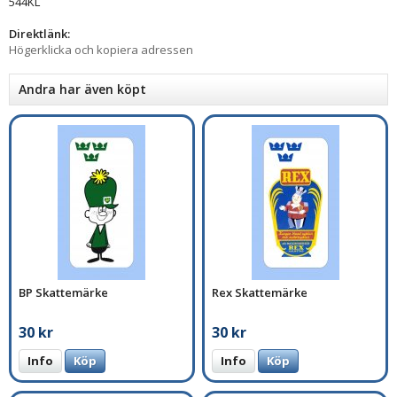
544KL
Direktlänk:
Högerklicka och kopiera adressen
Andra har även köpt
BP Skattemärke
Rex Skattemärke
30 kr
30 kr
Info
Köp
Info
Köp