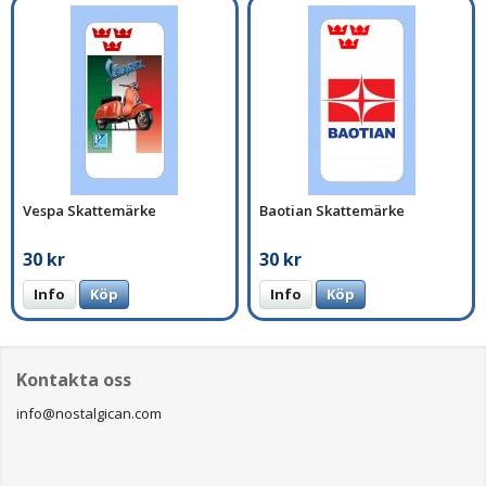
Vespa Skattemärke
Baotian Skattemärke
30 kr
30 kr
Info
Köp
Info
Köp
Kontakta oss
info@nostalgican.com