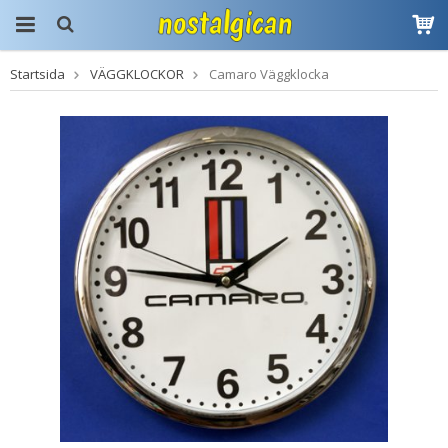
Startsida
VÄGGKLOCKOR
Camaro Väggklocka
Produkten har blivit
tillagd i varukorgen