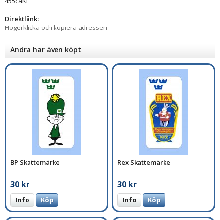
455caKL
Direktlänk:
Högerklicka och kopiera adressen
Andra har även köpt
BP Skattemärke
Rex Skattemärke
30 kr
30 kr
Info
Köp
Info
Köp