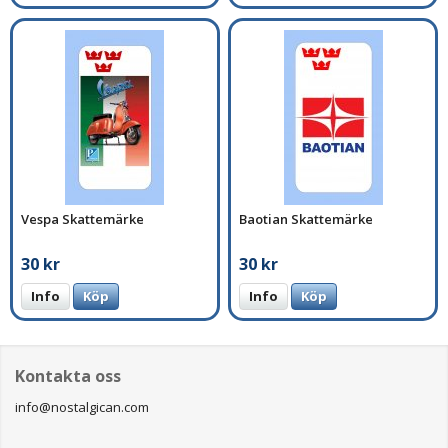
Vespa Skattemärke
Baotian Skattemärke
30 kr
30 kr
Info
Köp
Info
Köp
Kontakta oss
info@nostalgican.com