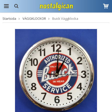
Startsida
VÄGGKLOCKOR
Buick Väggklocka
Produkten har blivit
tillagd i varukorgen