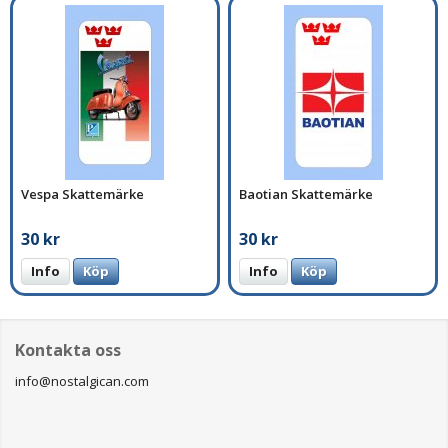
Vespa Skattemärke
Baotian Skattemärke
30 kr
30 kr
Info
Köp
Info
Köp
Kontakta oss
info@nostalgican.com