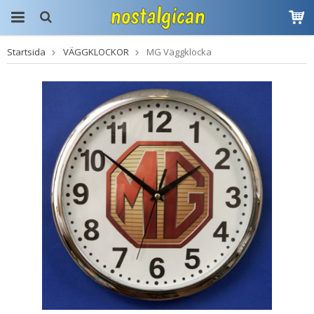
Startsida
VÄGGKLOCKOR
MG Väggklocka
Produkten har blivit
tillagd i varukorgen