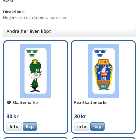
545KL
Direktlänk:
Högerklicka och kopiera adressen
Andra har även köpt
BP Skattemärke
Rex Skattemärke
30 kr
30 kr
Info
Köp
Info
Köp