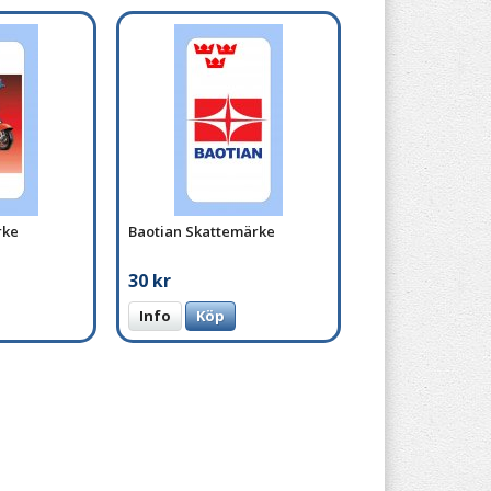
rke
Baotian Skattemärke
30 kr
Info
Köp