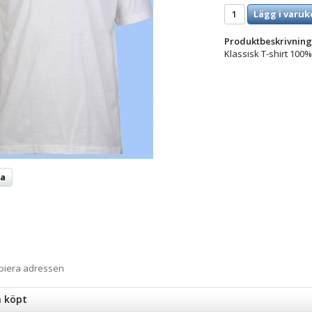
Lägg i varuk
Produktbeskrivning
Klassisk T-shirt 100%
ta
opiera adressen
n köpt