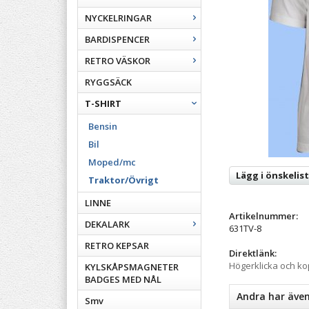
NYCKELRINGAR
BARDISPENCER
RETRO VÄSKOR
RYGGSÄCK
T-SHIRT
Bensin
Bil
Moped/mc
Lägg i önskelis
Traktor/Övrigt
LINNE
Artikelnummer:
DEKALARK
631TV-8
RETRO KEPSAR
Direktlänk:
Högerklicka och k
KYLSKÅPSMAGNETER
BADGES MED NÅL
Andra har äve
Smv