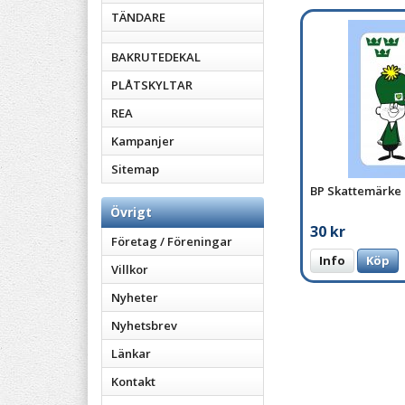
TÄNDARE
BAKRUTEDEKAL
PLÅTSKYLTAR
REA
Kampanjer
Sitemap
BP Skattemärke
Övrigt
30 kr
Företag / Föreningar
Info
Köp
Villkor
Nyheter
Nyhetsbrev
Länkar
Kontakt