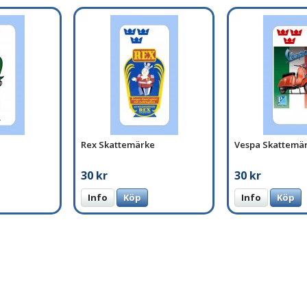
Rex Skattemärke
Vespa Skattemä
30 kr
30 kr
Info
Köp
Info
Köp