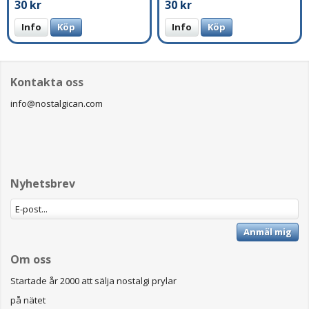
30 kr
30 kr
Info
Köp
Info
Köp
Kontakta oss
info@nostalgican.com
Nyhetsbrev
Anmäl mig
Om oss
Startade år 2000 att sälja nostalgi prylar
på nätet