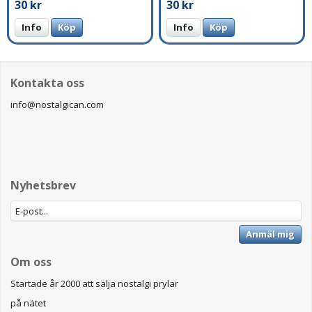
30 kr
30 kr
Info
Köp
Info
Köp
Kontakta oss
info@nostalgican.com
Nyhetsbrev
Anmäl mig
Om oss
Startade år 2000 att sälja nostalgi prylar
på nätet