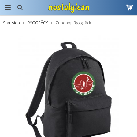
Startsida
RYGGSÄCK
Zundapp Ryggsäck
Produkten har blivit
tillagd i varukorgen