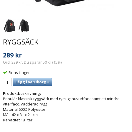
RYGGSÄCK
289 kr
Ord. 339 kr. Du sparar 50 kr (15%)
Finns i lager
Lägg i varukorg »
Produktbeskrivning:
Populär klassisk ryggsäck med rymligt huvudfack samt ett mindre
ytterfack. Vadderad rygg
Material 600D Polyester
Mått 42 x 31 x 21 cm
Kapacitet 18 liter